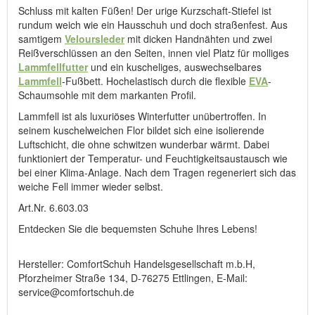
Schluss mit kalten Füßen! Der urige Kurzschaft-Stiefel ist
rundum weich wie ein Hausschuh und doch straßenfest. Aus
samtigem
Veloursleder
mit dicken Handnähten und zwei
Reißverschlüssen an den Seiten, innen viel Platz für molliges
Lammfellfutter
und ein kuscheliges, auswechselbares
Lammfell
-Fußbett. Hochelastisch durch die flexible
EVA
-
Schaumsohle mit dem markanten Profil.
Lammfell ist als luxuriöses Winterfutter unübertroffen. In
seinem kuschelweichen Flor bildet sich eine isolierende
Luftschicht, die ohne schwitzen wunderbar wärmt. Dabei
funktioniert der Temperatur- und Feuchtigkeitsaustausch wie
bei einer Klima-Anlage. Nach dem Tragen regeneriert sich das
weiche Fell immer wieder selbst.
Art.Nr. 6.603.03
Entdecken Sie die bequemsten Schuhe Ihres Lebens!
Hersteller: ComfortSchuh Handelsgesellschaft m.b.H,
Pforzheimer Straße 134, D-76275 Ettlingen, E-Mail:
service@comfortschuh.de