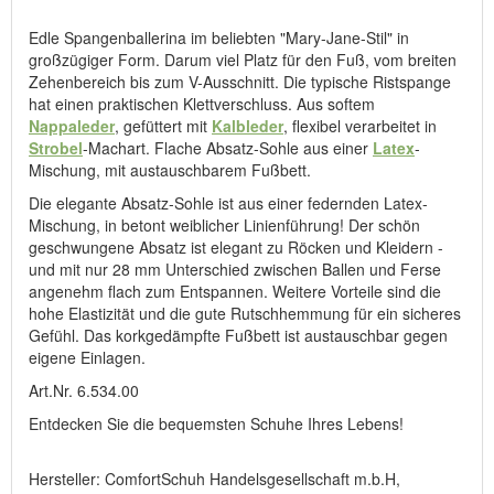
Edle Spangenballerina im beliebten "Mary-Jane-Stil" in
großzügiger Form. Darum viel Platz für den Fuß, vom breiten
Zehenbereich bis zum V-Ausschnitt. Die typische Ristspange
hat einen praktischen Klettverschluss. Aus softem
Nappaleder
, gefüttert mit
Kalbleder
, flexibel verarbeitet in
Strobel
-Machart. Flache Absatz-Sohle aus einer
Latex
-
Mischung, mit austauschbarem Fußbett.
Die elegante Absatz-Sohle ist aus einer federnden Latex-
Mischung, in betont weiblicher Linienführung! Der schön
geschwungene Absatz ist elegant zu Röcken und Kleidern -
und mit nur 28 mm Unterschied zwischen Ballen und Ferse
angenehm flach zum Entspannen. Weitere Vorteile sind die
hohe Elastizität und die gute Rutschhemmung für ein sicheres
Gefühl. Das korkgedämpfte Fußbett ist austauschbar gegen
eigene Einlagen.
Art.Nr. 6.534.00
Entdecken Sie die bequemsten Schuhe Ihres Lebens!
Hersteller: ComfortSchuh Handelsgesellschaft m.b.H,