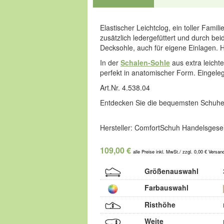
Elastischer Leichtclog, ein toller Fam
zusätzlich ledergefüttert und durch bei
Decksohle, auch für eigene Einlagen.
In der
Schalen-Sohle
aus extra leichte
perfekt in anatomischer Form. Eingeleg
Art.Nr. 4.538.04
Entdecken Sie die bequemsten Schuhe
Hersteller: ComfortSchuh Handelsgesel
109,00 €
alle Preise inkl. MwSt./ zzgl. 0,00 € Versan
Größenauswahl
Farbauswahl
Risthöhe
Weite