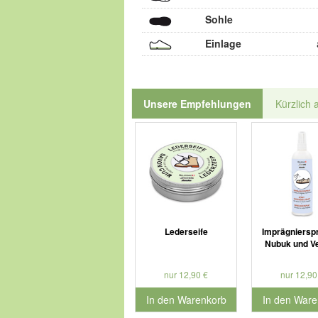
Sohle
Einlage
Unsere Empfehlungen
Kürzlich 
Lederseife
Imprägnierspr
Nubuk und V
nur 12,90 €
nur 12,90
In den Warenkorb
In den Ware
für Produktnummer 901127
für Produkt