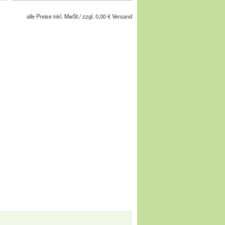
 Eingelegt ist ein austauschbares
alle Preise inkl. MwSt./ zzgl. 0,00 € Versand
chuhe Ihres Lebens!
gesellschaft m.b.H, Pforzheimer Straße
service@comfortschuh.de