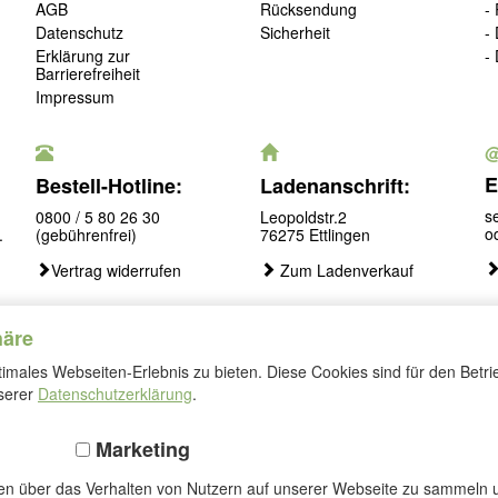
AGB
Rücksendung
-
Datenschutz
Sicherheit
-
Erklärung zur
-
Barrierefreiheit
Impressum
E
Bestell-Hotline:
Ladenanschrift:
s
0800 / 5 80 26 30
Leopoldstr.2
o
.
(gebührenfrei)
76275 Ettlingen
Vertrag widerrufen
Zum Ladenverkauf
häre
males Webseiten-Erlebnis zu bieten. Diese Cookies sind für den Betri
Folgen
nserer
Datenschutzerklärung
.
Sie
uns
Marketing
nen über das Verhalten von Nutzern auf unserer Webseite zu sammeln u