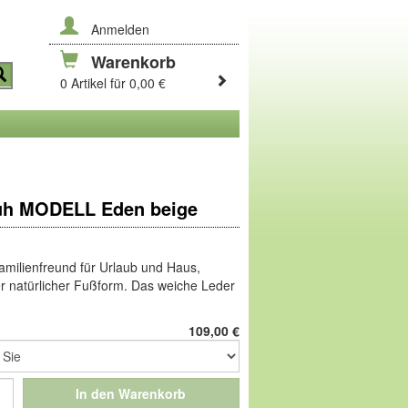
Anmelden
Warenkorb
0 Artikel für 0,00 €
uh MODELL Eden beige
 Familienfreund für Urlaub und Haus,
r natürlicher Fußform. Das weiche Leder
urch beide Schichten gelocht: luftig, aber
. Austauschbares Fußbett mit
109,00
€
ür eigene Einlagen. Hochflexible,
alem Gewicht.
eichtem PU fühlen sich die Füße so frei
In den Warenkorb
utes Leichtgewicht, dennoch belastbar,