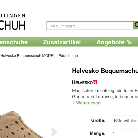
renschuhe
Zusatzartikel
Angebote %
Helvesko Bequemschuh MODELL Eden beige
Helvesko Bequemsch
Elastischer Leichtclog, ein toller
Garten und Terrasse, in bequeme
ist zusätzlich ledergefüttert und d
Weiterlesen
stabil. Mit dekorativer Mittelnaht
atmungsaktiver Decksohle, auch f
Größe:
rutschhemmende Sohle mit minim
In der
Schalen-Sohle
aus extra l
Menge:
wie auf Wolken - sie ist ein absol