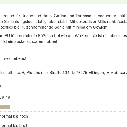
ilienfreund für Urlaub und Haus, Garten und Terrasse, in bequemer natü
de Schichten gelocht: luftig, aber stabil. Mit dekorativer Mittelnaht. A
 Hochflexible, rutschhemmende Sohle mit minimalem Gewicht.
m PU fühlen sich die Füße so frei wie auf Wolken - sie ist ein absolut
t ist ein austauschbares Fußbett.
 Ihres Lebens!
lschaft m.b.H, Pforzheimer Straße 134, D-76275 Ettlingen, E-Mail: s
d
36-46
normal bis hoch
normal bis breit