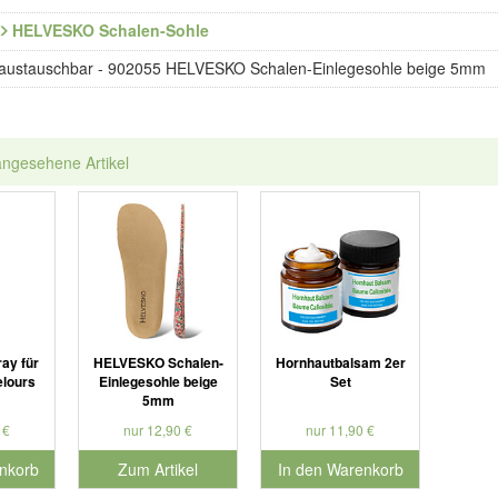
HELVESKO Schalen-Sohle
austauschbar - 902055 HELVESKO Schalen-Einlegesohle beige 5mm
angesehene Artikel
ay für
HELVESKO Schalen-
Hornhautbalsam 2er
elours
Einlegesohle beige
Set
5mm
 €
nur 12,90 €
nur 11,90 €
nkorb
Zum Artikel
In den Warenkorb
nummer 901179
für Produktnummer 901730