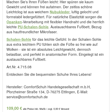
Machen Sie's Ihren Füßen leicht: Hier spüren sie kaum
Gewicht und können frei aufatmen. Der zeitlos schöne
Leichtclog ist aus weichem
Nubukleder
, luftig gelocht und
formstabil ledergefüttert. Für natürliche Elastizität sorgen die
Opanken
-Verarbeitung mit flexibler Handnaht und die herrlich
leichte
PU-Schalen-Sohle
. Austauschbares Fußbett, Bezug
aus hautfreundlicher Mikrofaser.
Schalen-Sohle
für das leichte Gefühl: In der Schalen-Sohle
aus extra leichtem PU fühlen sich die Füße so frei wie auf
Wolken - sie ist ein absolutes Leichtgewicht, dennoch
belastbar, und perfekt in anatomischer Form. Eingelegt ist ein
austauschbares Fußbett.
Art.Nr. 4.715.08
Entdecken Sie die bequemsten Schuhe Ihres Lebens!
Hersteller: ComfortSchuh Handelsgesellschaft m.b.H,
Pforzheimer Straße 134, D-76275 Ettlingen, E-Mail:
service@comfortschuh.de
109,00 €
alle Preise inkl. MwSt./ zzgl. 0,00 € Versand