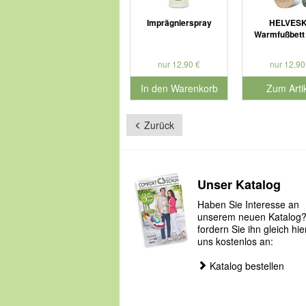
Imprägnierspray
HELVES
Warmfußbett
nur 12,90 €
nur 12,90
In den Warenkorb
Zum Arti
für Produktnummer 901126
Zurück
Unser Katalog
Haben Sie Interesse an
unserem neuen Katalog
fordern Sie ihn gleich hie
uns kostenlos an:
Katalog bestellen