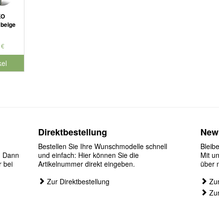
KO
 beige
 €
kel
Direktbestellung
News
Bestellen Sie Ihre Wunschmodelle schnell
Bleib
? Dann
und einfach: Hier können Sie die
Mit u
r bei
Artikelnummer direkt eingeben.
über 
Zur Direktbestellung
Zur
Zur