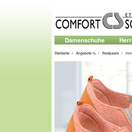
Damenschuhe
Her
Startseite
Angebote %
Restpaare
Hel