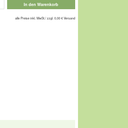
 Wollfasern gewalkt, hat der hochwertige
In den Warenkorb
r wunderbar weich, atmungsaktiv und
hten
Schalen-Sohle
das ideale Duo zum
alle Preise inkl. MwSt./ zzgl. 0,00 € Versand
chuhe Ihres Lebens!
s es bei erhöhter Nachfrage passieren
eigt wird, obwohl er durch Bestellungen,
 sind, bereits vergriffen ist.
gesellschaft m.b.H, Pforzheimer Straße
service@comfortschuh.de