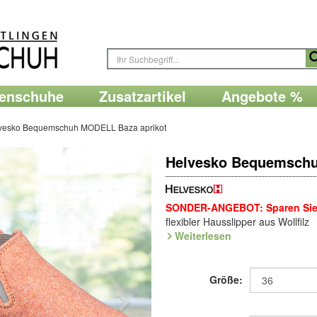
renschuhe
Zusatzartikel
Angebote %
vesko Bequemschuh MODELL Baza aprikot
Helvesko Bequemschu
SONDER-ANGEBOT: Sparen Sie 
flexibler Hausslipper aus Wollfilz
Weiterlesen
Robust und absolut bequem, gefo
weiche Wollfilz ist mit Leder ver
Austauschbares, warmes Fußbett 
Größe:
fast ohne Gewicht.
Federleichter Filzhausschuh: So l