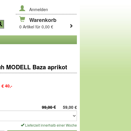
Anmelden
Warenkorb
0 Artikel für 0,00 €
h MODELL Baza aprikot
€ 40,-
rmt nach dem Vorbild des Fußes. Der
stärkt und hat Dehnzonen am Einschlupf.
99,00 €
59,00
€
und luftgepolsterte
PU-Schalen-Sohle
,
Lieferzeit innerhalb einer Woche
eicht, wie das Lebensgefühl in der