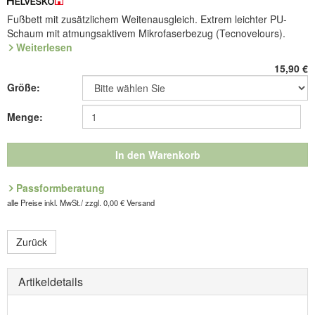
Fußbett mit zusätzlichem Weitenausgleich. Extrem leichter PU-
Schaum mit atmungsaktivem Mikrofaserbezug (Tecnovelours).
Weiterlesen
Art.Nr. 9.020.73
15,90
€
Größe:
Hersteller: ComfortSchuh Handelsgesellschaft m.b.H, Pforzheimer
Straße 134, D-76275 Ettlingen, E-Mail: service@comfortschuh.de
Menge:
In den Warenkorb
Passformberatung
alle Preise inkl. MwSt./ zzgl. 0,00 € Versand
Zurück
Artikeldetails