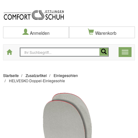
Anmelden
Warenkorb
Startseite
Toggle
naviga
Startseite
Zusatzartikel
Einlegesohlen
HELVESKO Doppel-Einlegesohle