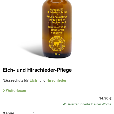
Elch- und Hirschleder-Pflege
Nässeschutz für
Elch
- und
Hirschleder
Weiterlesen
Diese spezielle, Wasser abweisende Leder-Pflege ist exklusiv für
ComfortSchuh entwickelt. Die hochwertige Lederpflege mit
14,90
€
Oragenöl imprägniert das von Natur aus eher durchlässige Elch-
Lieferzeit innerhalb einer Woche
und Hirschleder.
Menge: