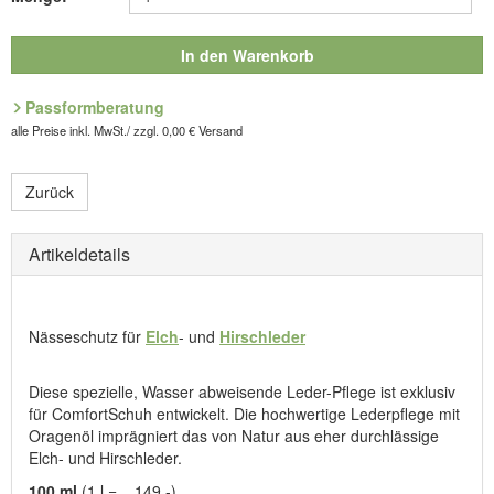
100 ml
(1 l = _ 149,-)
Unsere Pflegeprodukte nehmen Rücksicht auf die Umwelt, z.B.
In den Warenkorb
durch Ozon-unschädliches Treibmittel Propan/Butan.
Optimal pflegen - beste Qualität erhalten!
Passformberatung
Art.Nr. 9.011.81
alle Preise inkl. MwSt./ zzgl. 0,00 € Versand
Hersteller: Tapir Wachswaren GmbH, Allerbachstraße 29, D-37586
Zurück
Dassel, E-Mail: mail@tapir.de
Artikeldetails
Nässeschutz für
Elch
- und
Hirschleder
Diese spezielle, Wasser abweisende Leder-Pflege ist exklusiv
für ComfortSchuh entwickelt. Die hochwertige Lederpflege mit
Oragenöl imprägniert das von Natur aus eher durchlässige
Elch- und Hirschleder.
100 ml
(1 l = _ 149,-)