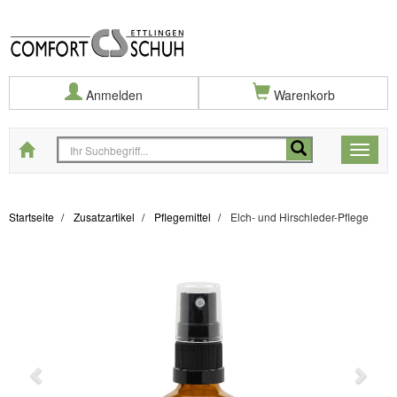
Anmelden
Warenkorb
Startseite
Toggle
naviga
Startseite
Zusatzartikel
Pflegemittel
Elch- und Hirschleder-Pflege