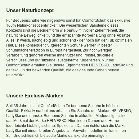
Unser Naturkonzept
Für Bequemschuhe wie nirgendwo sonst hat ComfortSchuh das exklusive
100% Naturkonzept entwickelt. Die wesentlichen Bausteine dieses
Konzepts sind die Bequemform wie barfuß mit voller Zehenfreiheit, die
natürliche Beweglichkeit und die entspannte Körperhaltung ohne Absätze.
Alles ist weich, nachgiebig und schonend - dennoch hat der Fuß optimalen
Halt. Diese konsequent fußgerechten Schuhe werden in bester
Schuhmacher-Tradition in Europa hergestellt. Zur hochwertigen
Verarbeitung gehören weiche Innenfutter und Polster, druckfreie
Verschlüsse und gut sitzende, ausgeformte Kugelfersen. Nur bei
ComfortSchuh erhalten Sie unsere Eigenmarken HELVESKO, LadySko und
dansko - in der bewährten Qualität, die das gesunde Gehen perfekt
unterstützt.
Unsere Exclusiv-Marken
Seit 35 Jahren steht ComfortSchuh für bequeme Schuhe in höchster
Qualität. Exklusiv nur bei uns erhalten Sie Schuhe der Marken HELVESKO,
LadySko und dansko. Bequeme Schuhe in aktuellen Modedesigns sind
das Merkmal der Marke HELVESKO. Hier finden Damen und Herren
federleichte Lieblingsschuhe. Speziell an Damen richtet sich die Marke
LadySko mit einem breiten Angebot an Verwöhnmodellen im femininen
Stil. Und schließlich bietet die Marke dansko die einmaligen