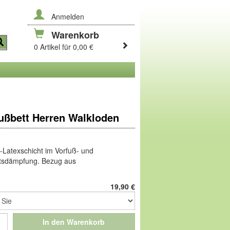
Anmelden
Warenkorb
0 Artikel für 0,00 €
ßbett Herren Walkloden
g-Latexschicht im Vorfuß- und
ittsdämpfung. Bezug aus
19,90
€
gesellschaft m.b.H, Pforzheimer Straße
In den Warenkorb
service@comfortschuh.de