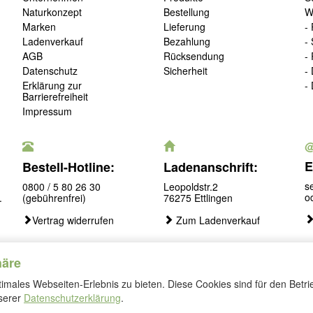
Naturkonzept
Bestellung
W
Marken
Lieferung
-
Ladenverkauf
Bezahlung
-
AGB
Rücksendung
-
Datenschutz
Sicherheit
-
Erklärung zur
-
Barrierefreiheit
Impressum
E
Bestell-Hotline:
Ladenanschrift:
s
0800 / 5 80 26 30
Leopoldstr.2
o
.
(gebührenfrei)
76275 Ettlingen
Vertrag widerrufen
Zum Ladenverkauf
häre
males Webseiten-Erlebnis zu bieten. Diese Cookies sind für den Betri
Folgen
nserer
Datenschutzerklärung
.
Sie