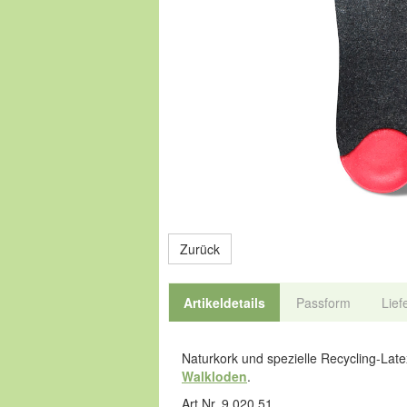
Zurück
Artikeldetails
Passform
Lief
Naturkork und spezielle Recycling-Lat
Walkloden
.
Art.Nr. 9.020.51