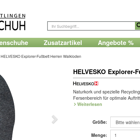
renschuhe
Zusatzartikel
Angebote %
HELVESKO Explorer-Fußbett Herren Walkloden
HELVESKO Explorer-Fu
Naturkork und spezielle Recyclin
Fersenbereich für optimale Auftr
klimaregulierendem
Weiterlesen
Walkloden
.
Art.Nr. 9.020.51
Größe:
Hersteller: ComfortSchuh Handels
Menge:
134, D-76275 Ettlingen, E-Mail: 