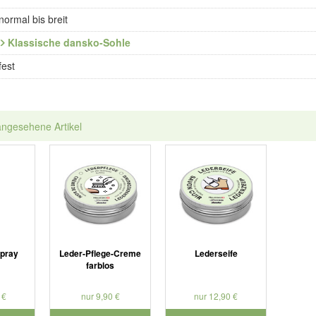
normal bis breit
Klassische dansko-Sohle
fest
angesehene Artikel
spray
Leder-Pflege-Creme
Lederseife
farblos
 €
nur 9,90 €
nur 12,90 €