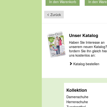
In den Warenkorb
In den Ware
für Produktnummer 901181
für Produkt
Zurück
Unser Katalog
Haben Sie Interesse an
unserem neuen Katalog
fordern Sie ihn gleich hie
uns kostenlos an:
Katalog bestellen
Kollektion
Damenschuhe
Herrenschuhe
Zusatzartikel