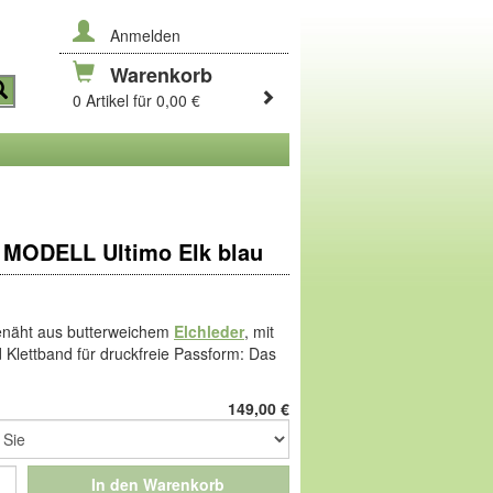
Anmelden
Warenkorb
0 Artikel für 0,00 €
MODELL Ultimo Elk blau
enäht aus butterweichem
Elchleder
, mit
 Klettband für druckfreie Passform: Das
in, in der einzigartigen Bequemform von
ämpfendem PUR-Schaum hat ein
149,00
€
ook! Elchleder, das butterweiche Leder
st von Natur aus elastisch und
In den Warenkorb