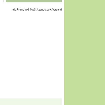
ältig gestanzten Lochmuster wird es sogar
Extraportion frische Luft an den Fuß.
alle Preise inkl. MwSt./ zzgl. 0,00 € Versand
chuhe Ihres Lebens!
gesellschaft m.b.H, Pforzheimer Straße
service@comfortschuh.de