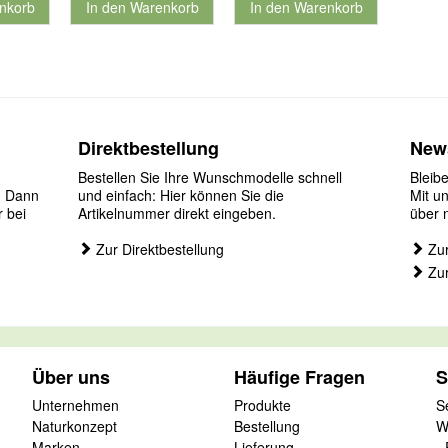
nkorb
In den Warenkorb
In den Warenkorb
nummer 901126
für Produktnummer 901186
für Produktnummer 901127
Direktbestellung
News
Bestellen Sie Ihre Wunschmodelle schnell
Bleib
? Dann
und einfach: Hier können Sie die
Mit u
r bei
Artikelnummer direkt eingeben.
über 
Zur Direktbestellung
Zur
Zur
Über uns
Häufige Fragen
S
Unternehmen
Produkte
S
Naturkonzept
Bestellung
W
Marken
Lieferung
-