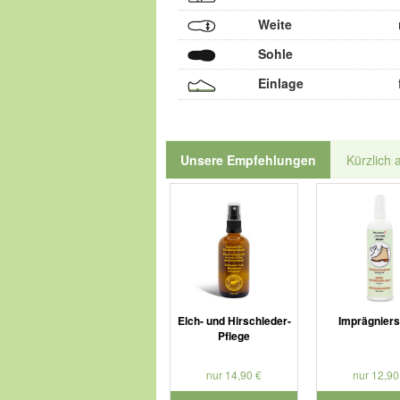
Weite
Sohle
Einlage
Unsere Empfehlungen
Kürzlich 
Elch- und Hirschleder-
Imprägnier
Pflege
nur 14,90 €
nur 12,90