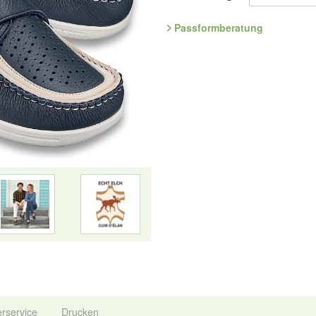
luftdurchlässig - mit einem sorgf
noch nachgiebiger und lässt eine 
Passformberatung
Filme zeigen mehr
Art.Nr. 1.571.80
Entdecken Sie die bequemsten S
Hersteller: ComfortSchuh Handels
134, D-76275 Ettlingen, E-Mail: 
erservice
Drucken