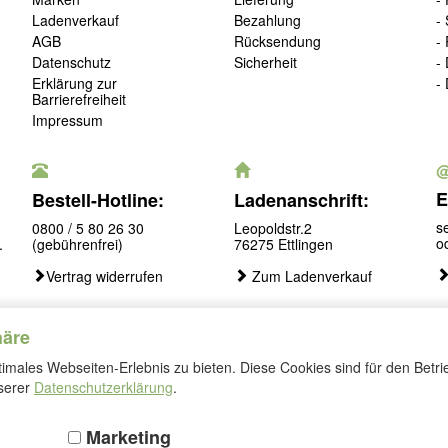
Ladenverkauf
Bezahlung
-
AGB
Rücksendung
-
Datenschutz
Sicherheit
-
Erklärung zur
-
Barrierefreiheit
Impressum
E
Bestell-Hotline:
Ladenanschrift:
s
0800 / 5 80 26 30
Leopoldstr.2
o
.
(gebührenfrei)
76275 Ettlingen
Vertrag widerrufen
Zum Ladenverkauf
häre
males Webseiten-Erlebnis zu bieten. Diese Cookies sind für den Betri
Folgen
nserer
Datenschutzerklärung
.
Sie
uns
Marketing