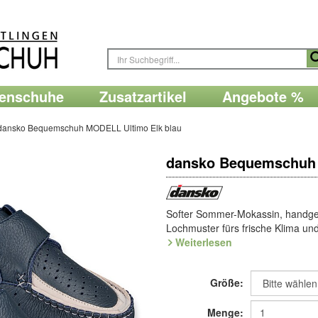
renschuhe
Zusatzartikel
Angebote %
dansko Bequemschuh MODELL Ultimo Elk blau
dansko Bequemschuh 
Softer Sommer-Mokassin, handg
Lochmuster fürs frische Klima und
ist der ultimative Sommer-Mokass
Weiterlesen
ComfortSchuh. Die Sohle aus d
selbstformendes Filzfußbett.
Größe:
Die Lederspezialität im Sommer-L
aus den Wäldern Skandinaviens, i
Menge: