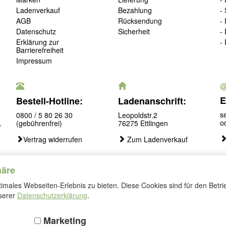
Ladenverkauf
Bezahlung
-
AGB
Rücksendung
-
Datenschutz
Sicherheit
-
Erklärung zur
-
Barrierefreiheit
Impressum
E
Bestell-Hotline:
Ladenanschrift:
s
0800 / 5 80 26 30
Leopoldstr.2
o
.
(gebührenfrei)
76275 Ettlingen
Vertrag widerrufen
Zum Ladenverkauf
häre
males Webseiten-Erlebnis zu bieten. Diese Cookies sind für den Betri
Folgen
nserer
Datenschutzerklärung
.
Sie
uns
Marketing