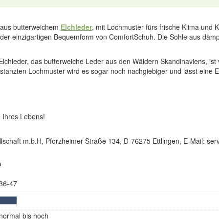
 aus butterweichem
Elchleder
, mit Lochmuster fürs frische Klima und 
in der einzigartigen Bequemform von ComfortSchuh. Die Sohle aus d
Elchleder, das butterweiche Leder aus den Wäldern Skandinaviens, ist 
 gestanzten Lochmuster wird es sogar noch nachgiebiger und lässt eine E
 Ihres Lebens!
lschaft m.b.H, Pforzheimer Straße 134, D-76275 Ettlingen, E-Mail: s
d
36-47
normal bis hoch