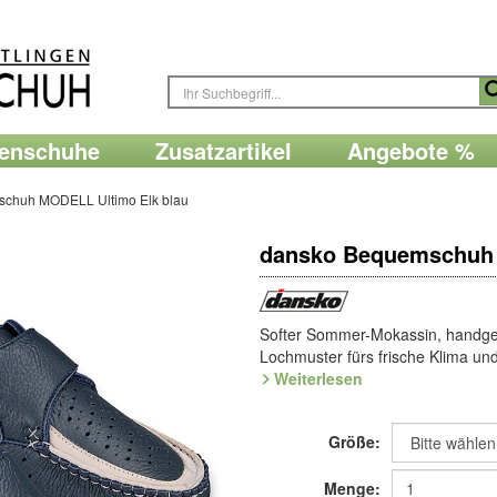
renschuhe
Zusatzartikel
Angebote %
chuh MODELL Ultimo Elk blau
dansko Bequemschuh 
Softer Sommer-Mokassin, handg
Lochmuster fürs frische Klima und
ist der ultimative Sommer-Mokass
Weiterlesen
ComfortSchuh. Die Sohle aus d
selbstformendes Filzfußbett.
Größe:
Die Lederspezialität im Sommer-L
aus den Wäldern Skandinaviens, i
Menge: