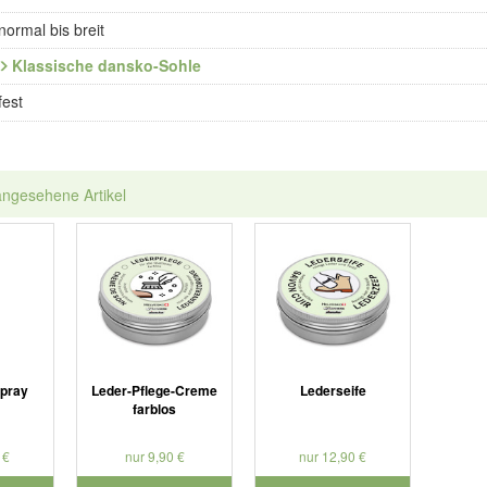
normal bis breit
Klassische dansko-Sohle
fest
angesehene Artikel
spray
Leder-Pflege-Creme
Lederseife
farblos
 €
nur 9,90 €
nur 12,90 €