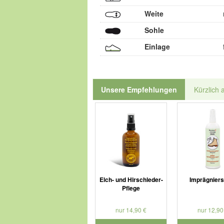
Weite
Sohle
Einlage
Unsere Empfehlungen
Kürzlich 
Elch- und Hirschleder-
Imprägnier
Pflege
nur 14,90 €
nur 12,90