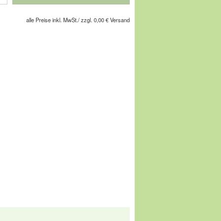
ältig gestanzten Lochmuster wird es sogar
Extraportion frische Luft an den Fuß.
alle Preise inkl. MwSt./ zzgl. 0,00 € Versand
chuhe Ihres Lebens!
gesellschaft m.b.H, Pforzheimer Straße
service@comfortschuh.de