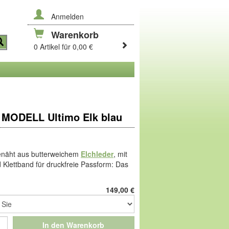
Anmelden
Warenkorb
0 Artikel für 0,00 €
MODELL Ultimo Elk blau
enäht aus butterweichem
Elchleder
, mit
 Klettband für druckfreie Passform: Das
in, in der einzigartigen Bequemform von
ämpfendem PUR-Schaum hat ein
149,00
€
ook! Elchleder, das butterweiche Leder
st von Natur aus elastisch und
In den Warenkorb