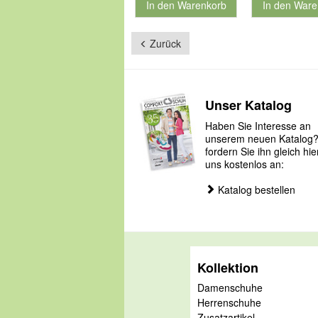
In den Warenkorb
In den Ware
für Produktnummer 901181
für Produkt
Zurück
Unser Katalog
Haben Sie Interesse an
unserem neuen Katalog
fordern Sie ihn gleich hie
uns kostenlos an:
Katalog bestellen
Kollektion
Damenschuhe
Herrenschuhe
Zusatzartikel