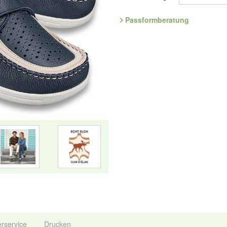
luftdurchlässig - mit einem sorgf
noch nachgiebiger und lässt eine 
Passformberatung
Filme zeigen mehr
Art.Nr. 1.571.80
Entdecken Sie die bequemsten S
Hersteller: ComfortSchuh Handels
134, D-76275 Ettlingen, E-Mail: 
erservice
Drucken