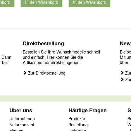
nkorb
In den Warenkorb
In den Warenkorb
nummer 901126
für Produktnummer 901186
für Produktnummer 901127
Direktbestellung
News
Bestellen Sie Ihre Wunschmodelle schnell
Bleib
? Dann
und einfach: Hier können Sie die
Mit u
r bei
Artikelnummer direkt eingeben.
über 
Zur Direktbestellung
Zur
Zur
Über uns
Häufige Fragen
S
Unternehmen
Produkte
S
Naturkonzept
Bestellung
W
Marken
Lieferung
-