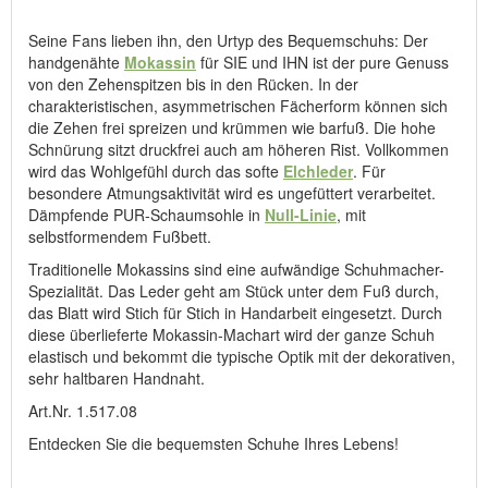
Hersteller: ComfortSchuh Handelsgesellschaft m.b.H, Pforzheimer
Straße 134, D-76275 Ettlingen, E-Mail: service@comfortschuh.de
Seine Fans lieben ihn, den Urtyp des Bequemschuhs: Der
handgenähte
Mokassin
für SIE und IHN ist der pure Genuss
von den Zehenspitzen bis in den Rücken. In der
charakteristischen, asymmetrischen Fächerform können sich
die Zehen frei spreizen und krümmen wie barfuß. Die hohe
Schnürung sitzt druckfrei auch am höheren Rist. Vollkommen
wird das Wohlgefühl durch das softe
Elchleder
. Für
besondere Atmungsaktivität wird es ungefüttert verarbeitet.
Dämpfende PUR-Schaumsohle in
Null-Linie
, mit
selbstformendem Fußbett.
Traditionelle Mokassins sind eine aufwändige Schuhmacher-
Spezialität. Das Leder geht am Stück unter dem Fuß durch,
das Blatt wird Stich für Stich in Handarbeit eingesetzt. Durch
diese überlieferte Mokassin-Machart wird der ganze Schuh
elastisch und bekommt die typische Optik mit der dekorativen,
sehr haltbaren Handnaht.
Art.Nr. 1.517.08
Entdecken Sie die bequemsten Schuhe Ihres Lebens!