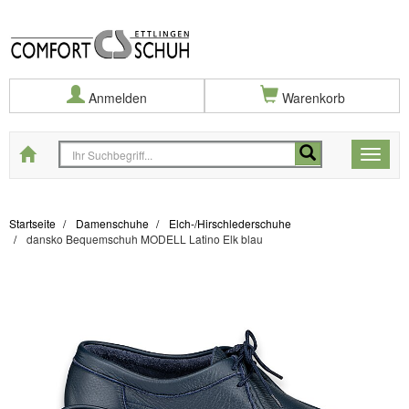
Anmelden
Warenkorb
Startseite
Toggle
naviga
Startseite
Damenschuhe
Elch-/Hirschlederschuhe
dansko Bequemschuh MODELL Latino Elk blau