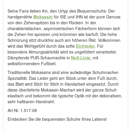
Hersteller: ComfortSchuh Handelsgesellschaft m.b.H, Pforzheimer
Straße 134, D-76275 Ettlingen, E-Mail: service@comfortschuh.de
Seine Fans lieben ihn, den Urtyp des Bequemschuhs: Der
handgenähte
Mokassin
für SIE und IHN ist der pure Genuss
von den Zehenspitzen bis in den Rücken. In der
charakteristischen, asymmetrischen Fächerform können sich
die Zehen frei spreizen und krümmen wie barfuß. Die hohe
Schnürung sitzt druckfrei auch am höheren Rist. Vollkommen
wird das Wohlgefühl durch das softe
Elchleder
. Für
besondere Atmungsaktivität wird es ungefüttert verarbeitet.
Dämpfende PUR-Schaumsohle in
Null-Linie
, mit
selbstformendem Fußbett.
Traditionelle Mokassins sind eine aufwändige Schuhmacher-
Spezialität. Das Leder geht am Stück unter dem Fuß durch,
das Blatt wird Stich für Stich in Handarbeit eingesetzt. Durch
diese überlieferte Mokassin-Machart wird der ganze Schuh
elastisch und bekommt die typische Optik mit der dekorativen,
sehr haltbaren Handnaht.
Art.Nr. 1.517.08
Entdecken Sie die bequemsten Schuhe Ihres Lebens!