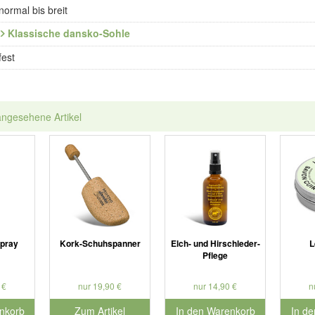
normal bis breit
Klassische dansko-Sohle
fest
angesehene Artikel
spray
Kork-Schuhspanner
Elch- und Hirschleder-
L
Pflege
 €
nur 19,90 €
nur 14,90 €
n
nkorb
Zum Artikel
In den Warenkorb
In d