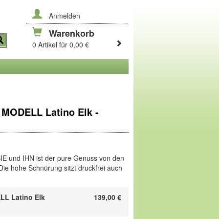
Anmelden
Warenkorb
0 Artikel für 0,00 €
MODELL Latino Elk -
SIE und IHN ist der pure Genuss von den
Die hohe Schnürung sitzt druckfrei auch
d das Wohlgefühl durch das softe
aktivität wird es ungefüttert verarbeitet.
n
L Latino Elk
Null-Linie
, mit selbstformen dem
139,00
€