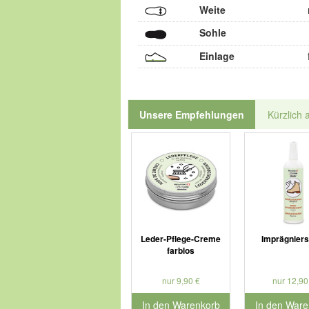
Weite
Sohle
Einlage
Unsere Empfehlungen
Kürzlich 
Leder-Pflege-Creme
Imprägnier
farblos
nur 9,90 €
nur 12,90
In den Warenkorb
In den Ware