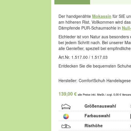
Der handgenähte
Mokassin
für SIE un
am höheren Rist. Vollkommen wird das
Dämpfende PUR-Schaumsohle in
Null
Elchleder ist von Natur aus besonders 
bei jedem Schritt nach. Bei unserer Ma
alle Genießer, speziell bei empfindlich
Art.Nr. 1.517.00 / 1.517.03
Entdecken Sie die bequemsten Schuhe
Hersteller: ComfortSchuh Handelsgesel
139,00 €
alle Preise inkl. MwSt./ zzgl. 0,00 € Versan
Größenauswahl
Farbauswahl
Risthöhe