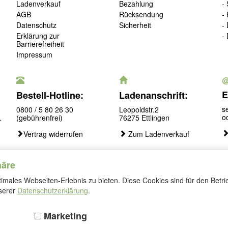
Ladenverkauf
Bezahlung
-
AGB
Rücksendung
-
Datenschutz
Sicherheit
-
Erklärung zur
-
Barrierefreiheit
Impressum
E
Bestell-Hotline:
Ladenanschrift:
s
0800 / 5 80 26 30
Leopoldstr.2
o
.
(gebührenfrei)
76275 Ettlingen
Vertrag widerrufen
Zum Ladenverkauf
häre
males Webseiten-Erlebnis zu bieten. Diese Cookies sind für den Betri
Folgen
nserer
Datenschutzerklärung
.
Sie
uns
Marketing