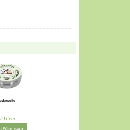
ederseife
ur 12,90 €
en Warenkorb