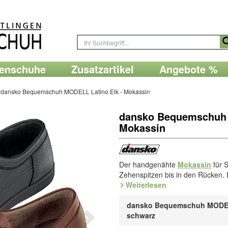
renschuhe
Zusatzartikel
Angebote %
dansko Bequemschuh MODELL Latino Elk - Mokassin
dansko Bequemschuh 
Mokassin
Der handgenähte
Mokassin
für 
Zehenspitzen bis in den Rücken. 
am höheren Rist. Vollkommen wir
Weiterlesen
Elchleder
. Für besondere Atmungs
Dämpfende PUR-Schaumsohle i
dansko Bequemschuh MODEL
Fußbett.
schwarz