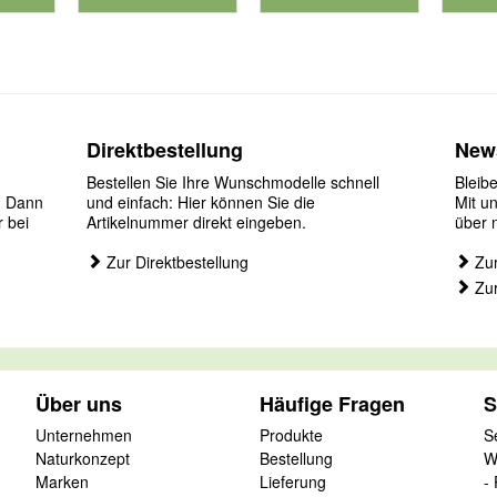
nummer 901126
für Produktnummer 901181
für P
Direktbestellung
News
Bestellen Sie Ihre Wunschmodelle schnell
Bleib
? Dann
und einfach: Hier können Sie die
Mit u
r bei
Artikelnummer direkt eingeben.
über 
Zur Direktbestellung
Zur
Zur
Über uns
Häufige Fragen
S
Unternehmen
Produkte
S
Naturkonzept
Bestellung
W
Marken
Lieferung
-