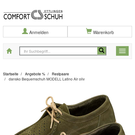
Anmelden
Warenkorb
Startseite
Toggle
naviga
Startseite
Angebote %
Restpaare
dansko Bequemschuh MODELL Latino Air oliv