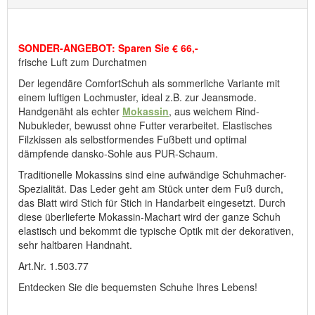
passieren kann, dass ein Artikel noch angezeigt wird, obwohl er
durch Bestellungen, die im Laufe des Tages eingegangen sind,
bereits vergriffen ist.
SONDER-ANGEBOT: Sparen Sie € 66,-
frische Luft zum Durchatmen
Hersteller: ComfortSchuh Handelsgesellschaft m.b.H, Pforzheimer
Der legendäre ComfortSchuh als sommerliche Variante mit
Straße 134, D-76275 Ettlingen, E-Mail: service@comfortschuh.de
einem luftigen Lochmuster, ideal z.B. zur Jeansmode.
Handgenäht als echter
Mokassin
, aus weichem Rind-
Nubukleder, bewusst ohne Futter verarbeitet. Elastisches
Filzkissen als selbstformendes Fußbett und optimal
dämpfende dansko-Sohle aus PUR-Schaum.
Traditionelle Mokassins sind eine aufwändige Schuhmacher-
Spezialität. Das Leder geht am Stück unter dem Fuß durch,
das Blatt wird Stich für Stich in Handarbeit eingesetzt. Durch
diese überlieferte Mokassin-Machart wird der ganze Schuh
elastisch und bekommt die typische Optik mit der dekorativen,
sehr haltbaren Handnaht.
Art.Nr. 1.503.77
Entdecken Sie die bequemsten Schuhe Ihres Lebens!