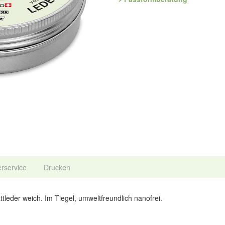
Hersteller: Alexander Gollenz,Kaib
spyddy@aon.at
erservice
Drucken
tleder weich. Im Tiegel, umweltfreundlich nanofrei.