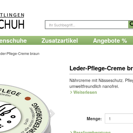
renschuhe
Zusatzartikel
Angebote %
der-Pflege-Creme braun
Leder-Pflege-Creme b
Nährcreme mit Nässeschutz. Pflegt
umweltfreundlich nanofrei.
Weiterlesen
90ml
(1 l = € 110,-)
Optimal pflegen - die Qualität erh
Menge:
Art.Nr. 9.011.88
Passformberatung