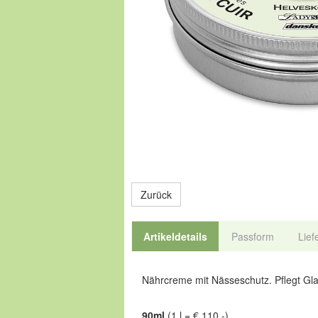
Zurück
Artikeldetails
Passform
Lief
Nährcreme mit Nässeschutz. Pflegt Glat
90ml
(1 l = € 110,-)