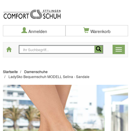
Anmelden
Warenkorb
Startseite
Toggle
naviga
Startseite
Damenschuhe
LadySko Bequemschuh MODELL Selina - Sandale