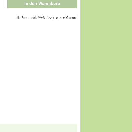
acherkunst zum Verwöhnen. Das Leder
In den Warenkorb
, auch unter der Sohle. Die aufwändige,
 den ganzen Schuh flexibel.
alle Preise inkl. MwSt./ zzgl. 0,00 € Versand
chuhe Ihres Lebens!
gesellschaft m.b.H, Pforzheimer Straße
service@comfortschuh.de