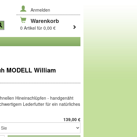
Anmelden
Warenkorb
0 Artikel für 0,00 €
uh MODELL William
chnellen Hineinschlüpfen - handgenäht
ochwertigem Lederfutter für ein natürliches
. Elastische Dehnzonen geben sanften
xibel an. Die anatomisch geformte
139,00
€
U sorgt für gute Dämpfung und einen