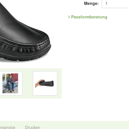
Ein echter Mokassin ist Schuhm
Menge:
umhüllt am Stück den ganzen Fuß
typische Handnaht am Blatt macht
Passformberatung
Art.Nr. 5.708.00
Entdecken Sie die bequemsten S
Hersteller: ComfortSchuh Handels
134, D-76275 Ettlingen, E-Mail: 
erservice
Drucken