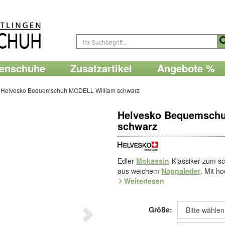
renschuhe
Zusatzartikel
Angebote %
Helvesko Bequemschuh MODELL William schwarz
Helvesko Bequemsch
schwarz
Edler
Mokassin
-Klassiker zum s
aus weichem
Nappaleder
. Mit h
Tragegefühl und Umschlagkragen
Weiterlesen
Halt und passen sich dem Fuß fle
Softprofil-Sohle aus leichtem TP
Größe:
sicheren Auftritt.