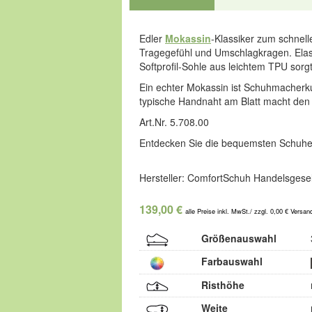
Edler
Mokassin
-Klassiker zum schnel
Tragegefühl und Umschlagkragen. Elas
Softprofil-Sohle aus leichtem TPU sorgt
Ein echter Mokassin ist Schuhmacherk
typische Handnaht am Blatt macht den 
Art.Nr. 5.708.00
Entdecken Sie die bequemsten Schuhe
Hersteller: ComfortSchuh Handelsgesel
139,00 €
alle Preise inkl. MwSt./ zzgl. 0,00 € Versan
Größenauswahl
Farbauswahl
Risthöhe
Weite