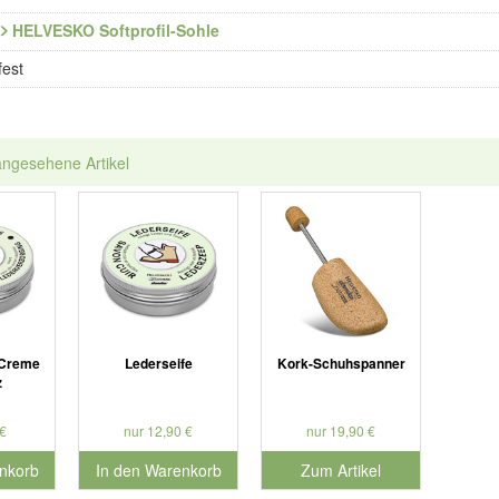
HELVESKO Softprofil-Sohle
fest
angesehene Artikel
-Creme
Lederseife
Kork-Schuhspanner
z
€
nur 12,90 €
nur 19,90 €
nkorb
In den Warenkorb
Zum Artikel
nummer 901187
für Produktnummer 901127