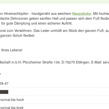
len Hineinschlüpfen - handgenäht aus weichem
Nappaleder
. Mit hochw
tische Dehnzonen geben sanften Halt und passen sich dem Fuß flexib
 für gute Dämpfung und einen sicheren Auftritt.
unst zum Verwöhnen. Das Leder umhüllt am Stück den ganzen Fuß, auc
ganzen Schuh flexibel.
 Ihres Lebens!
lschaft m.b.H, Pforzheimer Straße 134, D-76275 Ettlingen, E-Mail: s
d
39-47
normal bis hoch
normal bis breit