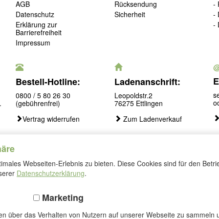
AGB
Rücksendung
-
Datenschutz
Sicherheit
-
Erklärung zur
-
Barrierefreiheit
Impressum
E
Bestell-Hotline:
Ladenanschrift:
s
0800 / 5 80 26 30
Leopoldstr.2
o
.
(gebührenfrei)
76275 Ettlingen
Vertrag widerrufen
Zum Ladenverkauf
häre
males Webseiten-Erlebnis zu bieten. Diese Cookies sind für den Betri
Folgen
nserer
Datenschutzerklärung
.
Sie
uns
Marketing
nen über das Verhalten von Nutzern auf unserer Webseite zu sammeln u