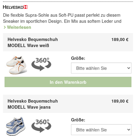
Die flexible Supra-Sohle aus Soft-PU passt perfekt zu diesem
Sneaker im sportlichen Design. Ein Mix aus softem Leder und
Textil, mit gepolsterter Zunge, weichem Dry Clim-Mikrofaserfutter
Weiterlesen
und Wechseleinlage.
Helvesko Bequemschuh
189,00
€
Leicht, flexibel, ergonomisch: Die Mehrkomponenten-Sohle aus SL-
MODELL Wave weiß
Soft-PU bietet exzellente Dämpfung und unterstützt den natürlichen
Bewegungsfluss. Sie ist besonders formstabil mit dauerhaftem
Größe:
"Rebound"-Effekt und sorgt für rutschfesten Halt auf jedem
Untergrund.
Art.Nr. 3.637.16 / 3.637.08
In den Warenkorb
Entdecken Sie die bequemsten Schuhe Ihres Lebens!
Hersteller: ComfortSchuh Handelsgesellschaft m.b.H, Pforzheimer
Helvesko Bequemschuh
189,00
€
Straße 134, D-76275 Ettlingen, E-Mail: service@comfortschuh.de
MODELL Wave jeans
Größe: