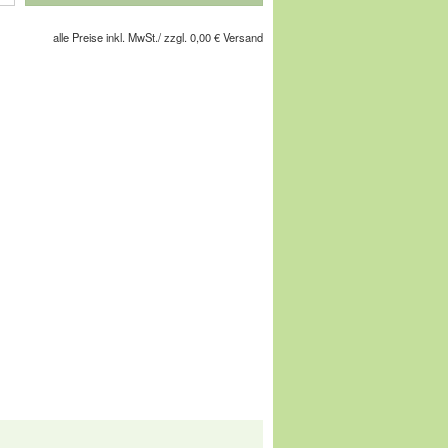
efühl - wie auf Wolken! Sie absorbiert
nke und Füße. Ideal für lange
alle Preise inkl. MwSt./ zzgl. 0,00 € Versand
te Städtetrips. Das Fußbett ist
chuhe Ihres Lebens!
s es bei erhöhter Nachfrage passieren
eigt wird, obwohl er durch Bestellungen,
 sind, bereits vergriffen ist.
gesellschaft m.b.H, Pforzheimer Straße
service@comfortschuh.de