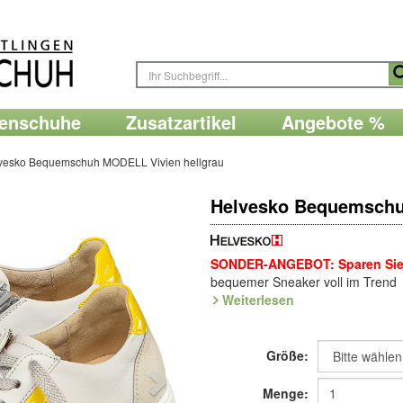
renschuhe
Zusatzartikel
Angebote %
vesko Bequemschuh MODELL Vivien hellgrau
Helvesko Bequemschu
SONDER-ANGEBOT: Sparen Sie 
bequemer Sneaker voll im Trend
Weiterlesen
Vielseitiger Sneaker zum Schnür
Lederarten und hübschen farbigen
Randpolstern. Die ultraleichte Na
Größe:
auswechselbare Einlage.
Modisch, ultraleicht und so flexi
Menge: