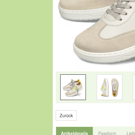
Zurück
Artikeldetails
Passform
Lief