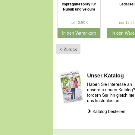
Imprägnierspray für
Ledersei
Nubuk und Velours
nur 12,90 €
nur 12,90
In den Warenkorb
In den Ware
für Produktnummer 901179
für Produkt
Zurück
Unser Katalog
Haben Sie Interesse an
unserem neuen Katalog
fordern Sie ihn gleich hie
uns kostenlos an:
Katalog bestellen