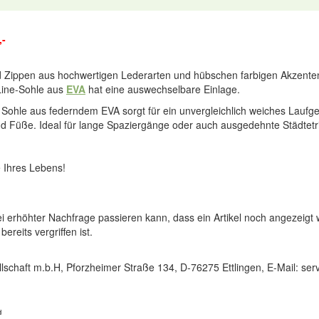
,-
d Zippen aus hochwertigen Lederarten und hübschen farbigen Akzenten
-Line-Sohle aus
EVA
hat eine auswechselbare Einlage.
ie Sohle aus federndem EVA sorgt für ein unvergleichlich weiches Laufge
nd Füße. Ideal für lange Spaziergänge oder auch ausgedehnte Städtetr
 Ihres Lebens!
ei erhöhter Nachfrage passieren kann, dass ein Artikel noch angezeigt 
reits vergriffen ist.
lschaft m.b.H, Pforzheimer Straße 134, D-76275 Ettlingen, E-Mail: s
d