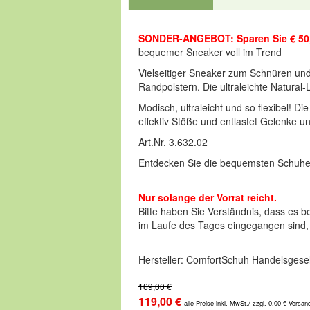
SONDER-ANGEBOT: Sparen Sie € 50
bequemer Sneaker voll im Trend
Vielseitiger Sneaker zum Schnüren un
Randpolstern. Die ultraleichte Natural
Modisch, ultraleicht und so flexibel! D
effektiv Stöße und entlastet Gelenke u
Art.Nr. 3.632.02
Entdecken Sie die bequemsten Schuhe
Nur solange der Vorrat reicht.
Bitte haben Sie Verständnis, dass es b
im Laufe des Tages eingegangen sind, be
Hersteller: ComfortSchuh Handelsgesel
169,00 €
119,00 €
alle Preise inkl. MwSt./ zzgl. 0,00 € Versan