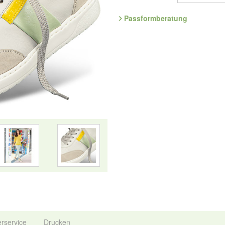
ein unvergleichlich weiches Laufg
effektiv Stöße und entlastet Gele
Passformberatung
Spaziergänge oder auch ausgedehn
auswechselbar.
Art.Nr. 3.632.02
Entdecken Sie die bequemsten S
Nur solange der Vorrat reicht.
Bitte haben Sie Verständnis, das
kann, dass ein Artikel noch angez
die im Laufe des Tages eingegangen
Hersteller: ComfortSchuh Handels
134, D-76275 Ettlingen, E-Mail: 
erservice
Drucken