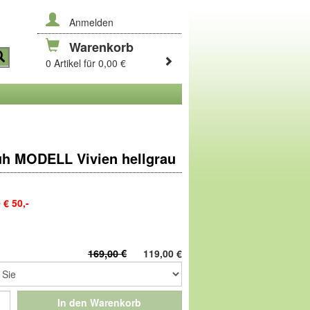
Anmelden
Warenkorb
0 Artikel für 0,00 €
h MODELL Vivien hellgrau
€ 50,-
en und Zippen aus hochwertigen
 Akzenten, mit Lederfutter und weichen
169,00 €
119,00
€
tural-Line-Sohle aus
EVA
hat eine
bel! Die Sohle aus federndem EVA sorgt für
In den Warenkorb