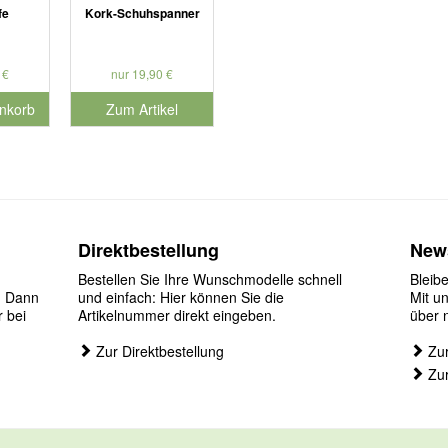
fe
Kork-Schuhspanner
 €
nur 19,90 €
nkorb
Zum Artikel
nummer 901127
Direktbestellung
News
Bestellen Sie Ihre Wunschmodelle schnell
Bleib
? Dann
und einfach: Hier können Sie die
Mit u
r bei
Artikelnummer direkt eingeben.
über 
Zur Direktbestellung
Zur
Zur