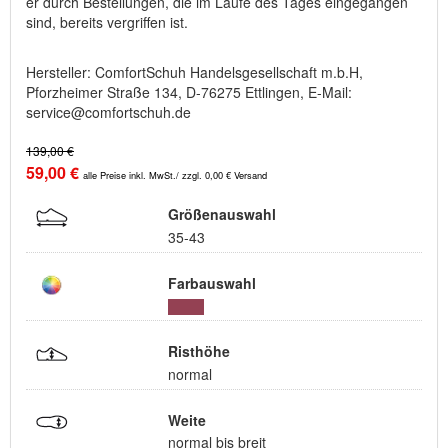
er durch Bestellungen, die im Laufe des Tages eingegangen
sind, bereits vergriffen ist.
Hersteller: ComfortSchuh Handelsgesellschaft m.b.H,
Pforzheimer Straße 134, D-76275 Ettlingen, E-Mail:
service@comfortschuh.de
139,00 €
59,00 €
alle Preise inkl. MwSt./ zzgl. 0,00 € Versand
Größenauswahl
35-43
Farbauswahl
Risthöhe
normal
Weite
normal bis breit