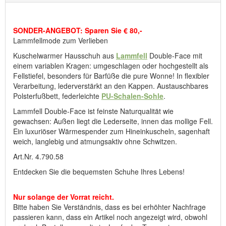
bereits vergriffen ist.
SONDER-ANGEBOT: Sparen Sie € 80,-
Hersteller: ComfortSchuh Handelsgesellschaft m.b.H, Pforzheimer
Lammfellmode zum Verlieben
Straße 134, D-76275 Ettlingen, E-Mail: service@comfortschuh.de
Kuschelwarmer Hausschuh aus
Lammfell
Double-Face mit
einem variablen Kragen: umgeschlagen oder hochgestellt als
Fellstiefel, besonders für Barfüße die pure Wonne! In flexibler
Verarbeitung, lederverstärkt an den Kappen. Austauschbares
Polsterfußbett, federleichte
PU-Schalen-Sohle
.
Lammfell Double-Face ist feinste Naturqualität wie
gewachsen: Außen liegt die Lederseite, innen das mollige Fell.
Ein luxuriöser Wärmespender zum Hineinkuscheln, sagenhaft
weich, langlebig und atmungsaktiv ohne Schwitzen.
Art.Nr. 4.790.58
Entdecken Sie die bequemsten Schuhe Ihres Lebens!
Nur solange der Vorrat reicht.
Bitte haben Sie Verständnis, dass es bei erhöhter Nachfrage
passieren kann, dass ein Artikel noch angezeigt wird, obwohl