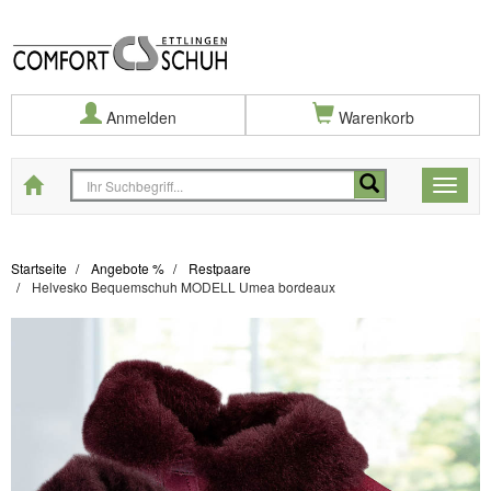
Anmelden
Warenkorb
Startseite
Toggle
naviga
Startseite
Angebote %
Restpaare
Helvesko Bequemschuh MODELL Umea bordeaux