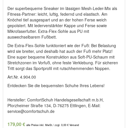
Der superbequeme Sneaker im lässigen Mesh-Leder-Mix als
Fitness-Partner: leicht, luftig, federnd und elastisch. Am
Knöchel tief ausgespart und an der hohen Ferse weich
gepolstert. Mit lederverstärkter Kappe und Ferse sowie
Mikrofaserfutter. Extra-Flex-Sohle aus PU mit
auswechselbarem Fußbett.
Die Extra-Flex-Sohle funktioniert wie der Fuß: Bei Belastung
wird sie breiter, und deshalb hat auch der Fuß mehr Platz!
Eine super bequeme Konstruktion aus Soft-PU-Schaum mit
Stretchzonen im Vorfuß, ohne feste Verklebung. Für sicheren
Tritt sorgt das Sportprofil mit rutschhemmenden Noppen.
Art.Nr. 4.904.00
Entdecken Sie die bequemsten Schuhe Ihres Lebens!
Hersteller: ComfortSchuh Handelsgesellschaft m.b.H,
Pforzheimer Straße 134, D-76275 Ettlingen, E-Mail:
service@comfortschuh.de
179,00 €
alle Preise inkl. MwSt./ zzgl. 0,00 € Versand