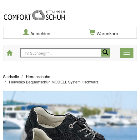
Anmelden
Warenkorb
Startseite
Toggle
naviga
Startseite
Herrenschuhe
Helvesko Bequemschuh MODELL System II schwarz