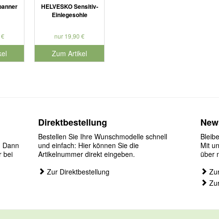
panner
HELVESKO Sensitiv-
Einlegesohle
 €
nur 19,90 €
kel
Zum Artikel
Direktbestellung
News
Bestellen Sie Ihre Wunschmodelle schnell
Bleib
? Dann
und einfach: Hier können Sie die
Mit u
r bei
Artikelnummer direkt eingeben.
über 
Zur Direktbestellung
Zur
Zur