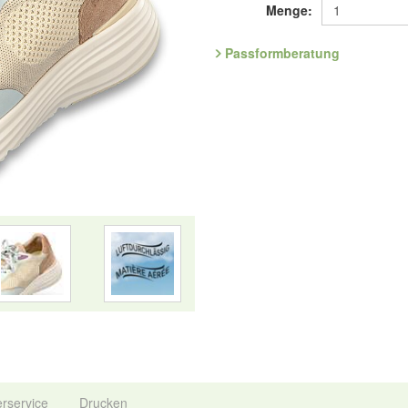
Die ultraleichte Booster-Sohle mi
Menge:
das natürliche Abrollen und gibt 
geformte Ferse mit integrierter Sta
Passformberatung
griffige Profil für Stabilität und sic
Art.Nr. 6.654.44
Entdecken Sie die bequemsten S
Nur solange der Vorrat reicht.
Bitte haben Sie Verständnis, das
kann, dass ein Artikel noch angez
die im Laufe des Tages eingegangen
Hersteller: ComfortSchuh Handels
134, D-76275 Ettlingen, E-Mail: 
erservice
Drucken