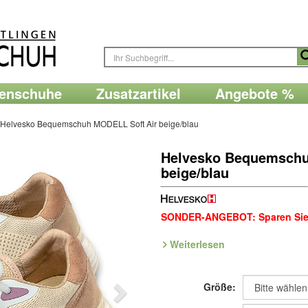
renschuhe
Zusatzartikel
Angebote %
Helvesko Bequemschuh MODELL Soft Air beige/blau
Helvesko Bequemschu
beige/blau
SONDER-ANGEBOT: Sparen Sie 
Weiterlesen
Sportlich-frisch im Look, perfekt f
Ziegenleder
mit atmungsaktivem 
Polsterung. Am Knöchel offenes, 
Größe:
austauschbarem Wechsel-Fußbet