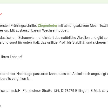
,-
 ersten Frühlingsschritte:
Ziegenleder
mit atmungsaktivem Mesh-Textilf
Design. Mit austauschbarem Wechsel-Fußbett.
helastischem Schaumkern erleichtert das natürliche Abrollen und gibt s
rung sorgt für guten Halt, das griffige Profil für Stabilität und sicheren T
 Ihres Lebens!
ei erhöhter Nachfrage passieren kann, dass ein Artikel noch angezeigt 
reits vergriffen ist.
lschaft m.b.H, Pforzheimer Straße 134, D-76275 Ettlingen, E-Mail: s
d