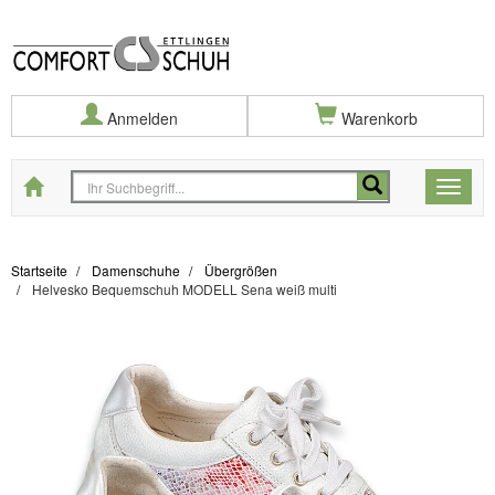
Anmelden
Warenkorb
Startseite
Toggle
naviga
Startseite
Damenschuhe
Übergrößen
Helvesko Bequemschuh MODELL Sena weiß multi