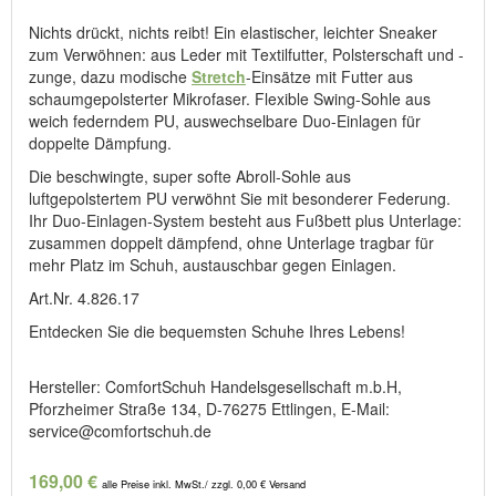
Nichts drückt, nichts reibt! Ein elastischer, leichter Sneaker
zum Verwöhnen: aus Leder mit Textilfutter, Polsterschaft und -
zunge, dazu modische
Stretch
-Einsätze mit Futter aus
schaumgepolsterter Mikrofaser. Flexible Swing-Sohle aus
weich federndem PU, auswechselbare Duo-Einlagen für
doppelte Dämpfung.
Die beschwingte, super softe Abroll-Sohle aus
luftgepolstertem PU verwöhnt Sie mit besonderer Federung.
Ihr Duo-Einlagen-System besteht aus Fußbett plus Unterlage:
zusammen doppelt dämpfend, ohne Unterlage tragbar für
mehr Platz im Schuh, austauschbar gegen Einlagen.
Art.Nr. 4.826.17
Entdecken Sie die bequemsten Schuhe Ihres Lebens!
Hersteller: ComfortSchuh Handelsgesellschaft m.b.H,
Pforzheimer Straße 134, D-76275 Ettlingen, E-Mail:
service@comfortschuh.de
169,00 €
alle Preise inkl. MwSt./ zzgl. 0,00 € Versand