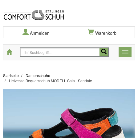
Anmelden
Warenkorb
Startseite
Toggle
naviga
Startseite
Damenschuhe
Helvesko Bequemschuh MODELL Saia - Sandale