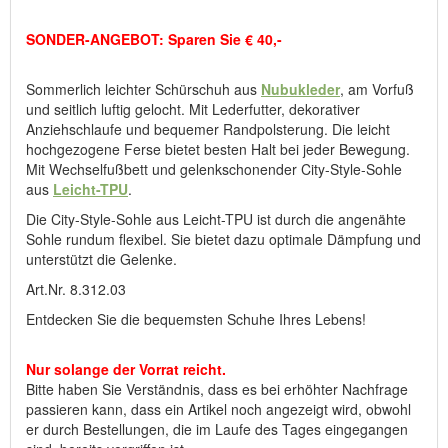
SONDER-ANGEBOT: Sparen Sie € 40,-
Hersteller: ComfortSchuh Handelsgesellschaft m.b.H, Pforzheimer
Straße 134, D-76275 Ettlingen, E-Mail: service@comfortschuh.de
Sommerlich leichter Schürschuh aus
Nubukleder
, am Vorfuß
und seitlich luftig gelocht. Mit Lederfutter, dekorativer
Anziehschlaufe und bequemer Randpolsterung. Die leicht
hochgezogene Ferse bietet besten Halt bei jeder Bewegung.
Mit Wechselfußbett und gelenkschonender City-Style-Sohle
aus
Leicht-TPU
.
Die City-Style-Sohle aus Leicht-TPU ist durch die angenähte
Sohle rundum flexibel. Sie bietet dazu optimale Dämpfung und
unterstützt die Gelenke.
Art.Nr. 8.312.03
Entdecken Sie die bequemsten Schuhe Ihres Lebens!
Nur solange der Vorrat reicht.
Bitte haben Sie Verständnis, dass es bei erhöhter Nachfrage
passieren kann, dass ein Artikel noch angezeigt wird, obwohl
er durch Bestellungen, die im Laufe des Tages eingegangen