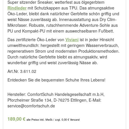
Super sitzender Sneaker, wetterfest aus ölgegerbtem
Rindleder
mit Schutzkappen aus TPU. Das atmungsaktive
Öko-Leder, bleibt dank natürlicher Gerbfette schön griffig und
weist Nässe zuverlässig ab. Innenausstattung aus Dry Clim-
Mikrofaser. Robuste, rutschhemmende Adventure-Sohle aus
PU und Kompakt-PU mit einem auswechselbaren Fußbett.
Das zertifizierte Öko-Leder von
Viviani
ist in jeder Hinsicht
umweltfreundlich: hergestellt mit geringem Wasserverbrauch,
regenerativem Strom und modernsten Produktionsmethoden.
Durch natürliche Gerbfette bleibt es atmungsaktiv, wird
wunderbar griffig und weist zuverlässig Nässe ab.
Art.Nr. 3.611.02
Entdecken Sie die bequemsten Schuhe Ihres Lebens!
Hersteller: ComfortSchuh Handelsgesellschaft m.b.H,
Pforzheimer Straße 134, D-76275 Ettlingen, E-Mail:
service@comfortschuh.de
189,00 €
alle Preise inkl. MwSt./ zzgl. 0,00 € Versand