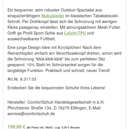
Ein bequemer, sehr robuster Outdoor-Spezialist aus
strapazierfähigem
Nubukleder
im klassischen Tabaksbeutel-
Schnitt. Per Drehknopf lässt sich die Schnürung mit wenigen
Klicks passgenau einstellen. Mit atmungsaktivem Mesh-Futter.
Griffi ge Profil-Sport-Sohle aus
Leicht-TPU
und
auswechselbares Fußbett.
Eine junge Design-Idee mit K(n)öpfchen! Nach dem
Reinschlüpfen einfach am Verschlussknopf drehen, schon wird
die Schnürung "klick-klick-klick" bis zum perfekten Sitz
gespannt. 10% Stahl im Schnürsenkel sorgen für die
langlebige Funktion. Praktisch und schnell, neuer Trend!
Art.Nr. 8.317.03
Entdecken Sie die bequemsten Schuhe Ihres Lebens!
Hersteller: ComfortSchuh Handelsgesellschaft m.b.H,
Pforzheimer Straße 134, D-76275 Ettlingen, E-Mail:
service@comfortschuh.de
199,00 €
alle Preise inkl. MwSt./ zzgl. 0,00 € Versand