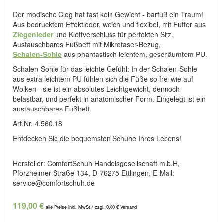
Der modische Clog hat fast kein Gewicht - barfuß ein Traum!
Aus bedrucktem Effektleder, weich und flexibel, mit Futter aus
Ziegenleder
und Klettverschluss für perfekten Sitz.
Austauschbares Fußbett mit Mikrofaser-Bezug,
Schalen-Sohle
aus phantastisch leichtem, geschäumtem PU.
Schalen-Sohle für das leichte Gefühl: In der Schalen-Sohle
aus extra leichtem PU fühlen sich die Füße so frei wie auf
Wolken - sie ist ein absolutes Leichtgewicht, dennoch
belastbar, und perfekt in anatomischer Form. Eingelegt ist ein
austauschbares Fußbett.
Art.Nr. 4.560.18
Entdecken Sie die bequemsten Schuhe Ihres Lebens!
Hersteller: ComfortSchuh Handelsgesellschaft m.b.H,
Pforzheimer Straße 134, D-76275 Ettlingen, E-Mail:
service@comfortschuh.de
119,00 €
alle Preise inkl. MwSt./ zzgl. 0,00 € Versand