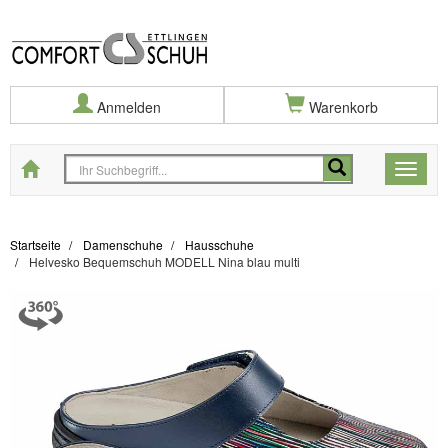
Anmelden
Warenkorb
Startseite
Toggle
naviga
Startseite
Damenschuhe
Hausschuhe
Helvesko Bequemschuh MODELL Nina blau multi