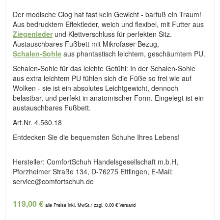
Der modische Clog hat fast kein Gewicht - barfuß ein Traum!
Aus bedrucktem Effektleder, weich und flexibel, mit Futter aus
Ziegenleder
und Klettverschluss für perfekten Sitz.
Austauschbares Fußbett mit Mikrofaser-Bezug,
Schalen-Sohle
aus phantastisch leichtem, geschäumtem PU.
Schalen-Sohle für das leichte Gefühl: In der Schalen-Sohle
aus extra leichtem PU fühlen sich die Füße so frei wie auf
Wolken - sie ist ein absolutes Leichtgewicht, dennoch
belastbar, und perfekt in anatomischer Form. Eingelegt ist ein
austauschbares Fußbett.
Art.Nr. 4.560.18
Entdecken Sie die bequemsten Schuhe Ihres Lebens!
Hersteller: ComfortSchuh Handelsgesellschaft m.b.H,
Pforzheimer Straße 134, D-76275 Ettlingen, E-Mail:
service@comfortschuh.de
119,00 €
alle Preise inkl. MwSt./ zzgl. 0,00 € Versand