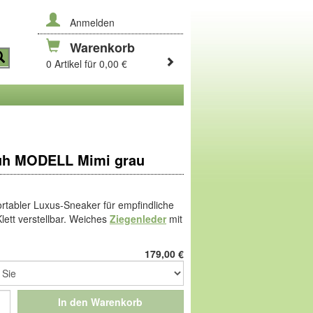
Anmelden
Warenkorb
0 Artikel für 0,00 €
uh MODELL Mimi grau
rtabler Luxus-Sneaker für empfindliche
lett verstellbar. Weiches
Ziegenleder
mit
, Futter aus Mikrofaser. Mit
 und hervorragend dämpfende PU-
179,00
€
blemen, von der federnden Sensitiv-
r mehr Platz am Zehenballen. Dazu die
In den Warenkorb
bende Fußbett.