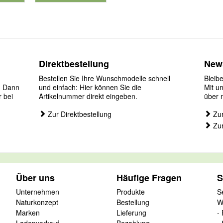
für Produktnummer 901126
Direktbestellung
News
Bestellen Sie Ihre Wunschmodelle schnell
Bleib
? Dann
und einfach: Hier können Sie die
Mit u
r bei
Artikelnummer direkt eingeben.
über 
Zur Direktbestellung
Zur
Zur
Über uns
Häufige Fragen
S
Unternehmen
Produkte
S
Naturkonzept
Bestellung
W
Marken
Lieferung
-
Ladenverkauf
Bezahlung
-