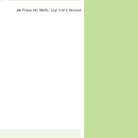
alle Preise inkl. MwSt./ zzgl. 0,00 € Versand
chuhe Ihres Lebens!
gesellschaft m.b.H, Pforzheimer Straße
service@comfortschuh.de