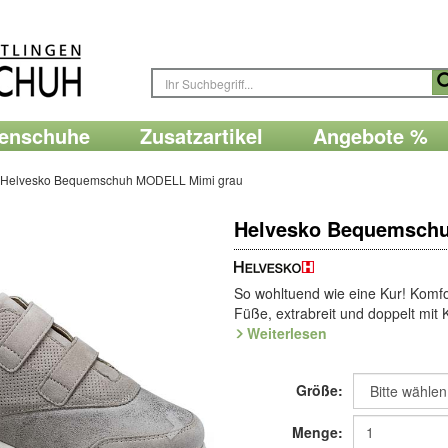
renschuhe
Zusatzartikel
Angebote %
Helvesko Bequemschuh MODELL Mimi grau
Helvesko Bequemsch
So wohltuend wie eine Kur! Komfo
Füße, extrabreit und doppelt mit K
flexiblem Stretcheinsatz im Vorfuß
Weiterlesen
austauschbarer Fußbett-Einlage
Sensitiv-Sohle.
Größe:
Eine Empfehlung auch bei Fußpro
Sohle bis zu den Stretchzonen fü
Menge:
Stoßdämpfung durch das nachge