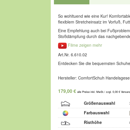
So wohltuend wie eine Kur! Komfortable
flexiblem Stretcheinsatz im Vorfuß, F
Eine Empfehlung auch bei Fußproblemen
Stoßdämpfung durch das nachgebende
Filme zeigen mehr
Art.Nr. 6.610.02
Entdecken Sie die bequemsten Schuhe
Hersteller: ComfortSchuh Handelsgesel
179,00 €
alle Preise inkl. MwSt./ zzgl. 0,00 € Versan
Größenauswahl
Farbauswahl
Risthöhe