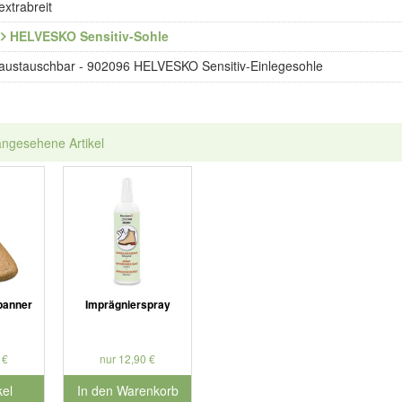
extrabreit
HELVESKO Sensitiv-Sohle
austauschbar - 902096 HELVESKO Sensitiv-Einlegesohle
angesehene Artikel
panner
Imprägnierspray
 €
nur 12,90 €
kel
In den Warenkorb