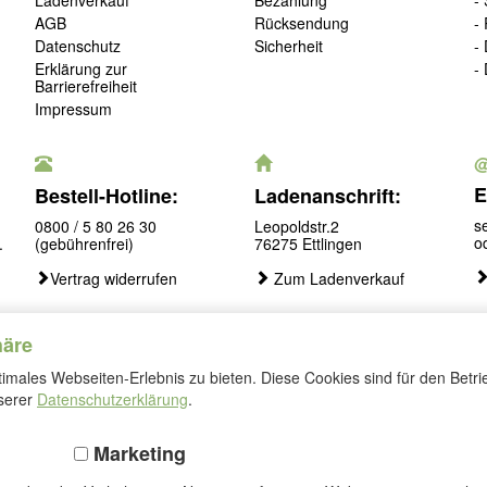
AGB
Rücksendung
-
Datenschutz
Sicherheit
-
Erklärung zur
-
Barrierefreiheit
Impressum
E
Bestell-Hotline:
Ladenanschrift:
s
0800 / 5 80 26 30
Leopoldstr.2
o
.
(gebührenfrei)
76275 Ettlingen
Vertrag widerrufen
Zum Ladenverkauf
häre
males Webseiten-Erlebnis zu bieten. Diese Cookies sind für den Betri
Folgen
nserer
Datenschutzerklärung
.
Sie
uns
Marketing