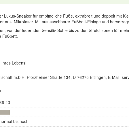
r Luxus-Sneaker für empfindliche Füße, extrabreit und doppelt mit Kle
utter aus Mikrofaser. Mit austauschbarer Fußbett-Einlage und hervorr
, von der federnden Sensitiv-Sohle bis zu den Stretchzonen für meh
 Fußbett.
 Ihres Lebens!
lschaft m.b.H, Pforzheimer Straße 134, D-76275 Ettlingen, E-Mail: s
d
36-43
normal bis hoch