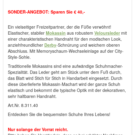
Bitte haben Sie Verständnis, dass es bei erhöhter Nachfrage
passieren kann, dass ein Artikel noch angezeigt wird, obwohl er
SONDER-ANGEBOT: Sparen Sie € 40,-
durch Bestellungen, die im Laufe des Tages eingegangen sind,
bereits vergriffen ist.
Ein vielseitiger Freizeitpartner, der die Füße verwöhnt!
Elastischer, stabiler
Mokassin
aus robustem
Veloursleder
mit
Hersteller: ComfortSchuh Handelsgesellschaft m.b.H, Pforzheimer
einer charakteristischen Handnaht für den modischen Look,
Straße 134, D-76275 Ettlingen, E-Mail: service@comfortschuh.de
anziehfreundlicher
Derby
-Schnürung und weichem oberen
Abschluss. Mit Memoryschaum-Wechseleinlage auf der City-
Style-Sohle.
Traditionelle Mokassins sind eine aufwändige Schuhmacher-
Spezialität. Das Leder geht am Stück unter dem Fuß durch,
das Blatt wird Stich für Stich in Handarbeit eingesetzt. Durch
diese überlieferte Mokassin-Machart wird der ganze Schuh
elastisch und bekommt die typische Optik mit der dekorativen,
sehr haltbaren Handnaht.
Art.Nr. 8.311.40
Entdecken Sie die bequemsten Schuhe Ihres Lebens!
Nur solange der Vorrat reicht.