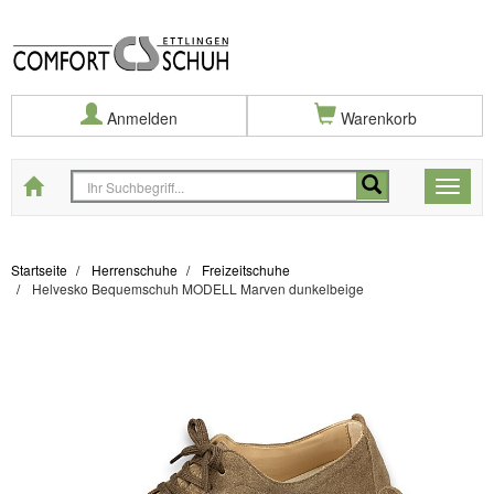
Anmelden
Warenkorb
Startseite
Toggle
naviga
Startseite
Herrenschuhe
Freizeitschuhe
Helvesko Bequemschuh MODELL Marven dunkelbeige