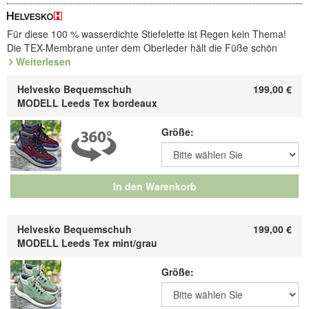
Für diese 100 % wasserdichte Stiefelette ist Regen kein Thema!
Die TEX-Membrane unter dem Oberleder hält die Füße schön
trocken und warm. Am Knöchel weich gepolstert und mit
Weiterlesen
Schnellschnürung sofort bereit fürs Freie. Austauschbares Fußbett,
Extra-Flex-Sohle mit rutschfestem Sportprofil.
Helvesko Bequemschuh
199,00
€
MODELL Leeds Tex bordeaux
Die Ausstattung mit der
HELVESKO TEX
-Membrane macht Leder
100% wasserdicht. Sie liegt als unsichtbarer Nässe-Stopp zwischen
Größe:
dem Oberleder und dem gepolsterten, Klima-aktiven Futter: Regen
bleibt draußen, von innen kann Feuchtigkeit verdunsten. Für
trockene Füße bei jedem Wetter!
Art.Nr. 4.927.58 / 4.927.72
In den Warenkorb
Entdecken Sie die bequemsten Schuhe Ihres Lebens!
Helvesko Bequemschuh
199,00
€
Hersteller: ComfortSchuh Handelsgesellschaft m.b.H, Pforzheimer
MODELL Leeds Tex mint/grau
Straße 134, D-76275 Ettlingen, E-Mail: service@comfortschuh.de
Größe: