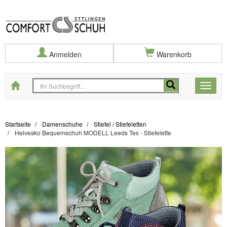
Anmelden
Warenkorb
Startseite
Toggle
naviga
Startseite
Damenschuhe
Stiefel / Stiefeletten
Helvesko Bequemschuh MODELL Leeds Tex - Stiefelette