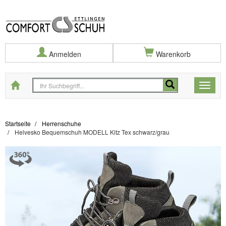
Anmelden
Warenkorb
Startseite
Toggle
naviga
Startseite
Herrenschuhe
Helvesko Bequemschuh MODELL Kitz Tex schwarz/grau