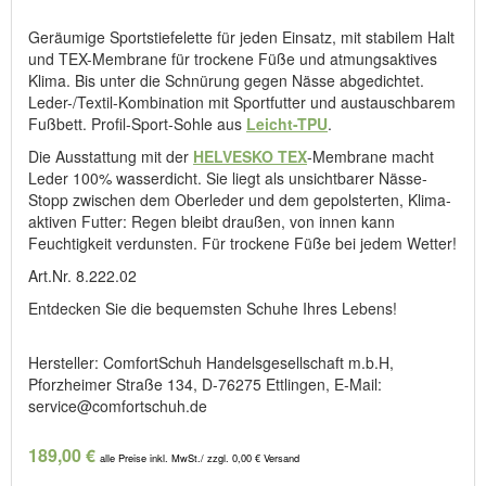
Geräumige Sportstiefelette für jeden Einsatz, mit stabilem Halt
und TEX-Membrane für trockene Füße und atmungsaktives
Klima. Bis unter die Schnürung gegen Nässe abgedichtet.
Leder-/Textil-Kombination mit Sportfutter und austauschbarem
Fußbett. Profil-Sport-Sohle aus
Leicht-TPU
.
Die Ausstattung mit der
HELVESKO TEX
-Membrane macht
Leder 100% wasserdicht. Sie liegt als unsichtbarer Nässe-
Stopp zwischen dem Oberleder und dem gepolsterten, Klima-
aktiven Futter: Regen bleibt draußen, von innen kann
Feuchtigkeit verdunsten. Für trockene Füße bei jedem Wetter!
Art.Nr. 8.222.02
Entdecken Sie die bequemsten Schuhe Ihres Lebens!
Hersteller: ComfortSchuh Handelsgesellschaft m.b.H,
Pforzheimer Straße 134, D-76275 Ettlingen, E-Mail:
service@comfortschuh.de
189,00 €
alle Preise inkl. MwSt./ zzgl. 0,00 € Versand