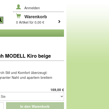
Anmelden
Warenkorb
0 Artikel für 0,00 €
h MODELL Kiro beige
ch Stil und Komfort überzeugt:
gnanter Naht und apartem breitem
ttert, mit Fersenpolster und dank
age eine Wohltat für die Füße! Auf
169,00
€
Leicht-TPU
.
TPU ist durch die angenähte Sohle rundum
e Dämpfung und unterstützt die Gelenke.
In den Warenkorb