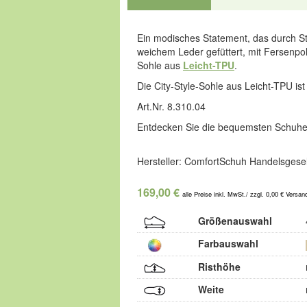
Ein modisches Statement, das durch S
weichem Leder gefüttert, mit Fersenpo
Sohle aus
Leicht-TPU
.
Die City-Style-Sohle aus Leicht-TPU is
Art.Nr. 8.310.04
Entdecken Sie die bequemsten Schuhe
Hersteller: ComfortSchuh Handelsgesel
169,00 €
alle Preise inkl. MwSt./ zzgl. 0,00 € Versan
Größenauswahl
Farbauswahl
Risthöhe
Weite