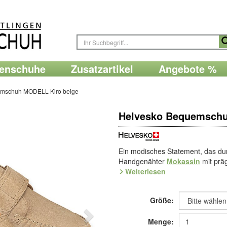
renschuhe
Zusatzartikel
Angebote %
emschuh MODELL Kiro beige
Helvesko Bequemschu
Ein modisches Statement, das dur
Handgenähter
Mokassin
mit prä
Klettband. Mit weichem Leder gefü
Weiterlesen
wechselbarer Memory-Schaum-Einl
dämpfender City-Style-Sohle aus
Größe:
Die City-Style-Sohle aus Leicht-
flexibel. Sie bietet dazu optimal
Menge: