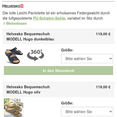
Die tolle Leicht-Pantolette ist ein erholsames Federgewicht durch
die luftgepolsterte
PU-Schalen-Sohle
, variabel im Sitz durch
aufklappbare Klettbänder. Samtiges
Weiterlesen
Rindleder
mit
Ziegenlederfutter
. Entspannendes, austauschbares Fußbett.
Helvesko Bequemschuh
119,00
€
Schalen-Sohle
für das leichte Gefühl: In der Schalen-Sohle aus
MODELL Hugo dunkelblau
extra leichtem PU fühlen sich die Füße so frei wie auf Wolken - sie
ist ein absolutes Leichtgewicht, dennoch belastbar, und perfekt in
Größe:
anatomischer Form. Eingelegt ist ein austauschbares Fußbett.
Art.Nr. 4.633.08 / 4.633.07
Entdecken Sie die bequemsten Schuhe Ihres Lebens!
In den Warenkorb
Hersteller: ComfortSchuh Handelsgesellschaft m.b.H, Pforzheimer
Straße 134, D-76275 Ettlingen, E-Mail: service@comfortschuh.de
Helvesko Bequemschuh
119,00
€
MODELL Hugo oliv
Größe: