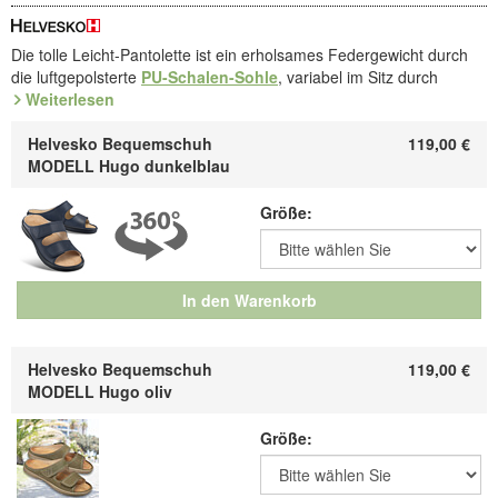
Die tolle Leicht-Pantolette ist ein erholsames Federgewicht durch
die luftgepolsterte
PU-Schalen-Sohle
, variabel im Sitz durch
aufklappbare Klettbänder. Samtiges
Weiterlesen
Rindleder
mit
Ziegenlederfutter
. Entspannendes, austauschbares Fußbett.
Helvesko Bequemschuh
119,00
€
Schalen-Sohle
für das leichte Gefühl: In der Schalen-Sohle aus
MODELL Hugo dunkelblau
extra leichtem PU fühlen sich die Füße so frei wie auf Wolken - sie
ist ein absolutes Leichtgewicht, dennoch belastbar, und perfekt in
Größe:
anatomischer Form. Eingelegt ist ein austauschbares Fußbett.
Art.Nr. 4.633.08 / 4.633.07
Entdecken Sie die bequemsten Schuhe Ihres Lebens!
In den Warenkorb
Hersteller: ComfortSchuh Handelsgesellschaft m.b.H, Pforzheimer
Straße 134, D-76275 Ettlingen, E-Mail: service@comfortschuh.de
Helvesko Bequemschuh
119,00
€
MODELL Hugo oliv
Größe: