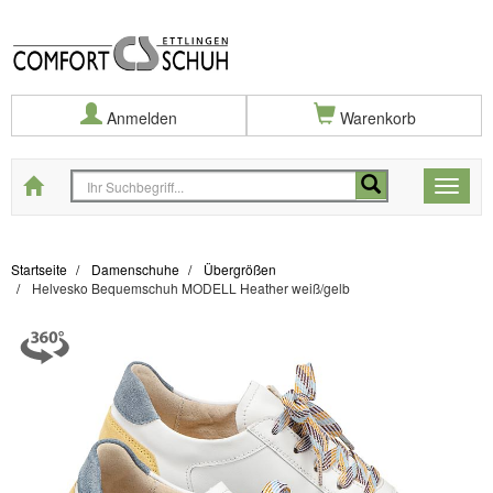
Anmelden
Warenkorb
Startseite
Toggle
naviga
Startseite
Damenschuhe
Übergrößen
Helvesko Bequemschuh MODELL Heather weiß/gelb