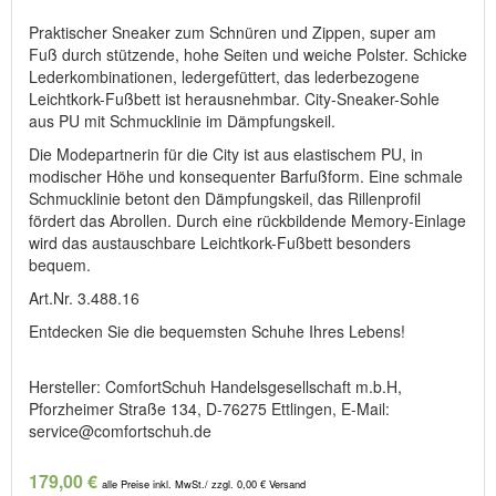
Praktischer Sneaker zum Schnüren und Zippen, super am
Fuß durch stützende, hohe Seiten und weiche Polster. Schicke
Lederkombinationen, ledergefüttert, das lederbezogene
Leichtkork-Fußbett ist herausnehmbar. City-Sneaker-Sohle
aus PU mit Schmucklinie im Dämpfungskeil.
Die Modepartnerin für die City ist aus elastischem PU, in
modischer Höhe und konsequenter Barfußform. Eine schmale
Schmucklinie betont den Dämpfungskeil, das Rillenprofil
fördert das Abrollen. Durch eine rückbildende Memory-Einlage
wird das austauschbare Leichtkork-Fußbett besonders
bequem.
Art.Nr. 3.488.16
Entdecken Sie die bequemsten Schuhe Ihres Lebens!
Hersteller: ComfortSchuh Handelsgesellschaft m.b.H,
Pforzheimer Straße 134, D-76275 Ettlingen, E-Mail:
service@comfortschuh.de
179,00 €
alle Preise inkl. MwSt./ zzgl. 0,00 € Versand