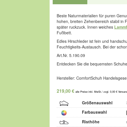
Beste Naturmaterialien für puren Gen
hohen, breiten Zehenbereich stabil in
später ruckzuck. Innen weiches
Lammf
Fußbett.
Edles Hirschleder ist fein und handsch
Feuchtigkeits-Austausch. Bei der sch
Art.Nr. 5.190.09
Entdecken Sie die bequemsten Schuhe
Hersteller: ComfortSchuh Handelsgesel
219,00 €
alle Preise inkl. MwSt./ zzgl. 0,00 € Versan
Größenauswahl
Farbauswahl
Risthöhe