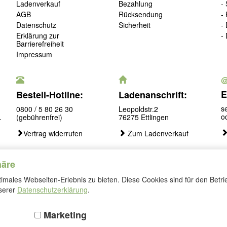
Ladenverkauf
Bezahlung
-
AGB
Rücksendung
-
Datenschutz
Sicherheit
-
Erklärung zur
-
Barrierefreiheit
Impressum
E
Bestell-Hotline:
Ladenanschrift:
s
0800 / 5 80 26 30
Leopoldstr.2
o
.
(gebührenfrei)
76275 Ettlingen
Vertrag widerrufen
Zum Ladenverkauf
häre
males Webseiten-Erlebnis zu bieten. Diese Cookies sind für den Betri
Folgen
nserer
Datenschutzerklärung
.
Sie
uns
Marketing