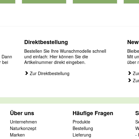
für Produktnummer 901127
für P
Direktbestellung
News
Bestellen Sie Ihre Wunschmodelle schnell
Bleib
? Dann
und einfach: Hier können Sie die
Mit u
r bei
Artikelnummer direkt eingeben.
über 
Zur Direktbestellung
Zur
Zur
Über uns
Häufige Fragen
S
Unternehmen
Produkte
S
Naturkonzept
Bestellung
W
Marken
Lieferung
-