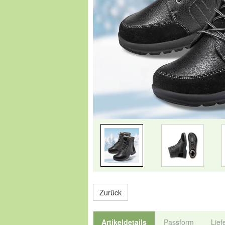
Zurück
Artikeldetails
Passform
Lief