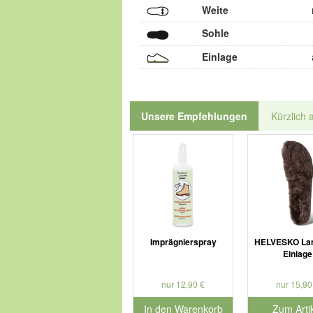
Weite
Sohle
Einlage
Unsere Empfehlungen
Kürzlich 
Imprägnierspray
HELVESKO Lam
Einlage
nur 12,90 €
nur 15,90
In den Warenkorb
Zum Arti