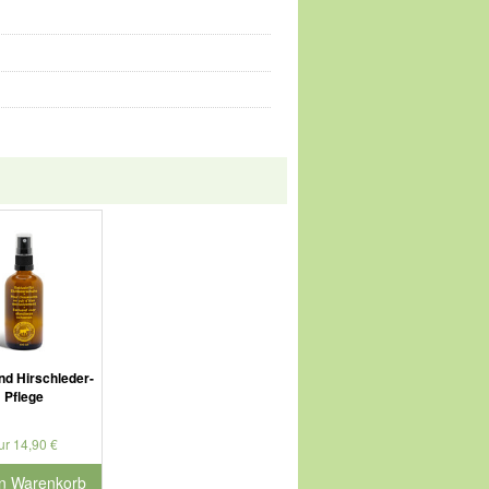
nd Hirschleder-
Pflege
ur 14,90 €
en Warenkorb