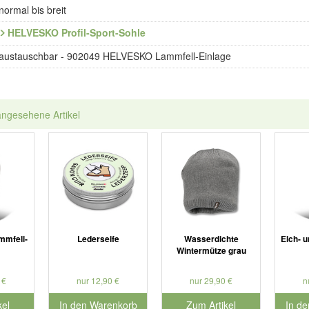
normal bis breit
HELVESKO Profil-Sport-Sohle
austauschbar - 902049 HELVESKO Lammfell-Einlage
angesehene Artikel
mfell-
Lederseife
Wasserdichte
Elch- u
Wintermütze grau
 €
nur 12,90 €
nur 29,90 €
n
kel
In den Warenkorb
Zum Artikel
In d