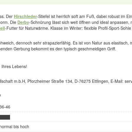
uss. Der
Hirschleder
-Stiefel ist herrlich soft am Fuß, dabei robust im E
 Form. Die
Derby
-Schnürung lässt sich weit öffnen und ideal anpassen,
ell
-Futter für Naturwärme. Klasse im Winter: flexible Profil-Sport-Sohl
uhweich, dennoch sehr strapazierfähig. Es ist von Natur aus elastisch,
onenden Gerbung bekommt es den typisch geschmeidigen Griff.
 Ihres Lebens!
lschaft m.b.H, Pforzheimer Straße 134, D-76275 Ettlingen, E-Mail: s
d
36-46
normal bis hoch