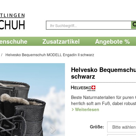
renschuhe
Zusatzartikel
Angebote %
Helvesko Bequemschuh MODELL Engadin II schwarz
Helvesko Bequemschu
schwarz
Beste Naturmaterialien für pure
herrlich soft am Fuß, dabei robust
den hohen, breiten Zehenbereich 
Weiterlesen
lässt sich weit öffnen und ideal 
Anziehen später ruckzuck. Innen
Größe:
Naturwärme. Klasse im Winter: fle
mit auswechselbarem Fußbett.