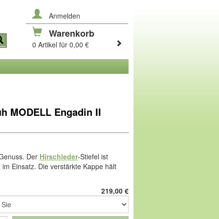
Anmelden
Warenkorb
0 Artikel für 0,00 €
h MODELL Engadin II
n Genuss. Der
Hirschleder
-Stiefel ist
 im Einsatz. Die verstärkte Kappe hält
stabil in Form. Die
Derby
-Schnürung
anpassen, mit dem Zipper geht das
219,00
€
 weiches
Lammfell
-Futter für
xible Profil-Sport-Sohle aus
Leicht-TPU