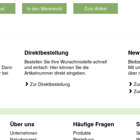
kel
In den Warenkorb
Zum Artikel
für Produktnummer 901127
Direktbestellung
News
Bestellen Sie Ihre Wunschmodelle schnell
Bleib
? Dann
und einfach: Hier können Sie die
Mit u
r bei
Artikelnummer direkt eingeben.
über 
Zur Direktbestellung
Zur
Zur
Über uns
Häufige Fragen
S
Unternehmen
Produkte
S
Naturkonzept
Bestellung
W