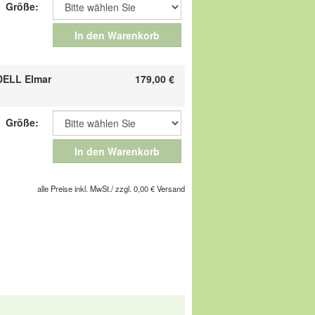
Größe:
perfekt als Futter für intensiv genutzte
chafft Dry Clim im Schuh ein
In den Warenkorb
kima.
ELL Elmar
179,00
€
chuhe Ihres Lebens!
Größe:
gesellschaft m.b.H, Pforzheimer Straße
In den Warenkorb
service@comfortschuh.de
alle Preise inkl. MwSt./ zzgl. 0,00 € Versand