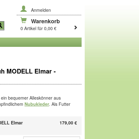
Anmelden
Warenkorb
0 Artikel für 0,00 €
h MODELL Elmar -
t ein bequemer Alleskönner aus
mpfindlichem
Nubukleder
. Als Futter
r, gepolstert an Rand und Ferse.
fach mit dem Zipper hineinschlüpfen.
ELL Elmar
hle aus PU, austauschbares Fußbett.
179,00
€
 Dry Clim, eine weiche und leicht
für den Profisport. Sie leitet Feuchtigkeit