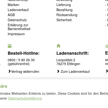
Marken
Lieferung
-
Ladenverkauf
Bezahlung
-
AGB
Rücksendung
-
Datenschutz
Sicherheit
-
Erklärung zur
-
Barrierefreiheit
Impressum
E
Bestell-Hotline:
Ladenanschrift:
s
0800 / 5 80 26 30
Leopoldstr.2
o
.
(gebührenfrei)
76275 Ettlingen
Vertrag widerrufen
Zum Ladenverkauf
häre
males Webseiten-Erlebnis zu bieten. Diese Cookies sind für den Betri
Folgen
nserer
Datenschutzerklärung
.
Sie
uns