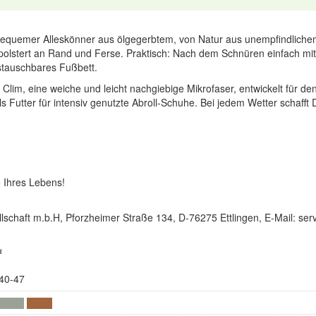
 bequemer Alleskönner aus ölgegerbtem, von Natur aus unempfindlich
polstert an Rand und Ferse. Praktisch: Nach dem Schnüren einfach mit
stauschbares Fußbett.
lim, eine weiche und leicht nachgiebige Mikrofaser, entwickelt für den P
s Futter für intensiv genutzte Abroll-Schuhe. Bei jedem Wetter schafft
 Ihres Lebens!
lschaft m.b.H, Pforzheimer Straße 134, D-76275 Ettlingen, E-Mail: s
d
40-47