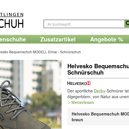
renschuhe
Zusatzartikel
Angebote %
vesko Bequemschuh MODELL Elmar - Schnürschuh
Helvesko Bequemschu
Schnürschuh
Der sportliche
Derby
-Schnürer is
ölgegerbtem, von Natur aus une
fußtrocknende Dry Clim-Mikrofase
Weiterlesen
Praktisch: Nach dem Schnüren ein
Fließend abrollende
Helvesko Bequemschuh MOD
Explorer
-So
braun
Trockenes Schuhklima: Dafür sorgt
nachgiebige Mikrofaser, entwickelt 