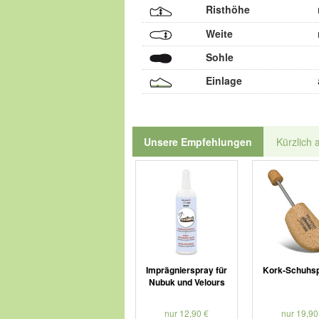
Risthöhe
Weite
Sohle
Einlage
Unsere Empfehlungen
Kürzlich 
Imprägnierspray für
Kork-Schuhs
Nubuk und Velours
nur 12,90 €
nur 19,90