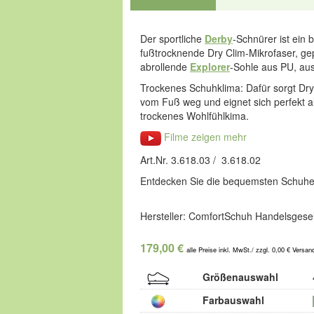
Der sportliche
Derby
-Schnürer ist ein
fußtrocknende Dry Clim-Mikrofaser, ge
abrollende
Explorer
-Sohle aus PU, au
Trockenes Schuhklima: Dafür sorgt Dry C
vom Fuß weg und eignet sich perfekt al
trockenes Wohlfühlkima.
Filme zeigen mehr
Art.Nr. 3.618.03 / 3.618.02
Entdecken Sie die bequemsten Schuhe
Hersteller: ComfortSchuh Handelsgesel
179,00 €
alle Preise inkl. MwSt./ zzgl. 0,00 € Versan
Größenauswahl
Farbauswahl