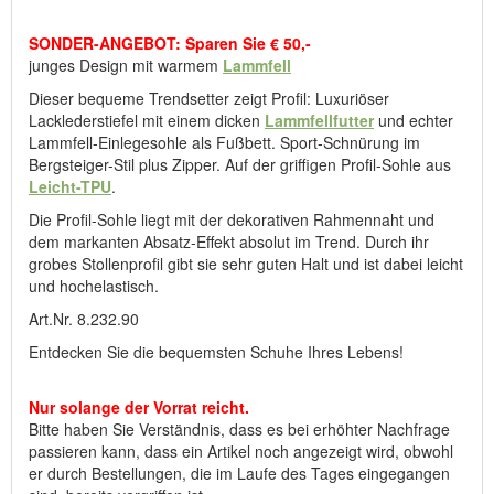
bereits vergriffen ist.
SONDER-ANGEBOT: Sparen Sie € 50,-
junges Design mit warmem
Lammfell
Hersteller: ComfortSchuh Handelsgesellschaft m.b.H, Pforzheimer
Straße 134, D-76275 Ettlingen, E-Mail: service@comfortschuh.de
Dieser bequeme Trendsetter zeigt Profil: Luxuriöser
Lacklederstiefel mit einem dicken
Lammfellfutter
und echter
Lammfell-Einlegesohle als Fußbett. Sport-Schnürung im
Bergsteiger-Stil plus Zipper. Auf der griffigen Profil-Sohle aus
Leicht-TPU
.
Die Profil-Sohle liegt mit der dekorativen Rahmennaht und
dem markanten Absatz-Effekt absolut im Trend. Durch ihr
grobes Stollenprofil gibt sie sehr guten Halt und ist dabei leicht
und hochelastisch.
Art.Nr. 8.232.90
Entdecken Sie die bequemsten Schuhe Ihres Lebens!
Nur solange der Vorrat reicht.
Bitte haben Sie Verständnis, dass es bei erhöhter Nachfrage
passieren kann, dass ein Artikel noch angezeigt wird, obwohl
er durch Bestellungen, die im Laufe des Tages eingegangen