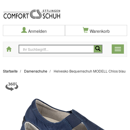
Anmelden
Warenkorb
Startseite
Toggle
naviga
Startseite
Damenschuhe
Helvesko Bequemschuh MODELL Chios blau