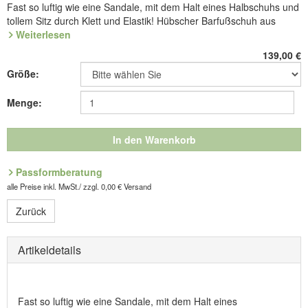
Fast so luftig wie eine Sandale, mit dem Halt eines Halbschuhs und
tollem Sitz durch Klett und Elastik! Hübscher Barfußschuh aus
Leder mit Lochmuster und Randpolstern. Zwei breite Gummizüge
Weiterlesen
für den flexiblen Sitz am Rist. Futter aus Mikrofaser. Federnde PU-
139,00
€
Leicht-Sohle mit austauschbarem Fußbett.
Größe:
Wie Luft unter den Füßen - so ist die Leicht-Sohle aus
geschäumtem PU. Sie macht hochelastisch jede Bewegung mit und
Menge:
dämpft durch ihre Lufteinschlüsse harte Schritte spürbar ab. Das
austauschbare, weich gepolsterte Fußbett ist für beste Klima
ausgleichende Eigenschaften patentiert.
In den Warenkorb
Art.Nr. 4.778.08
Passformberatung
Entdecken Sie die bequemsten Schuhe Ihres Lebens!
alle Preise inkl. MwSt./ zzgl. 0,00 € Versand
Zurück
Hersteller: ComfortSchuh Handelsgesellschaft m.b.H, Pforzheimer
Straße 134, D-76275 Ettlingen, E-Mail: service@comfortschuh.de
Artikeldetails
Fast so luftig wie eine Sandale, mit dem Halt eines