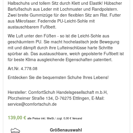
Halbschuhs und tollem Sitz durch Klett und Elastik! Hübscher
Barfußschuh aus Leder mit Lochmuster und Randpolstern.
Zwei breite Gummizüge für den flexiblen Sitz am Rist. Futter
aus Mikrofaser. Federnde PU-Leicht-Sohle mit
austauschbarem Fußbett.
Wie Luft unter den Füßen - so ist die Leicht-Sohle aus
geschäumtem PU. Sie macht hochelastisch jede Bewegung
mit und dämpft durch ihre Lufteinschlüsse harte Schritte
spürbar ab. Das austauschbare, weich gepolsterte Fußbett ist
für beste Klima ausgleichende Eigenschaften patentiert.
Art.Nr. 4.778.08
Entdecken Sie die bequemsten Schuhe Ihres Lebens!
Hersteller: ComfortSchuh Handelsgesellschaft m.b.H,
Pforzheimer Straße 134, D-76275 Ettlingen, E-Mail:
service@comfortschuh.de
139,00 €
alle Preise inkl. MwSt./ zzgl. 0,00 € Versand
Größenauswahl