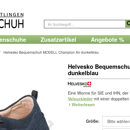
renschuhe
Zusatzartikel
Angebote %
Helvesko Bequemschuh MODELL Champion Air dunkelblau
Helvesko Bequemsch
dunkelblau
Eine Wonne für SIE und IHN, der
Veloursleder
mit einer doppelten 
durch gelochtes Blatt und perforie
Weiterlesen
Scnürung weit zu öffnen und beq
Leicht-TPU
ist an der Ferse hoch
Größe:
Ein echter
Mokassin
ist Schuhma