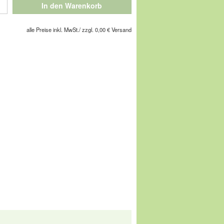
, auch unter der Sohle. Die aufwändige,
In den Warenkorb
 den ganzen Schuh flexibel.
alle Preise inkl. MwSt./ zzgl. 0,00 € Versand
chuhe Ihres Lebens!
gesellschaft m.b.H, Pforzheimer Straße
service@comfortschuh.de