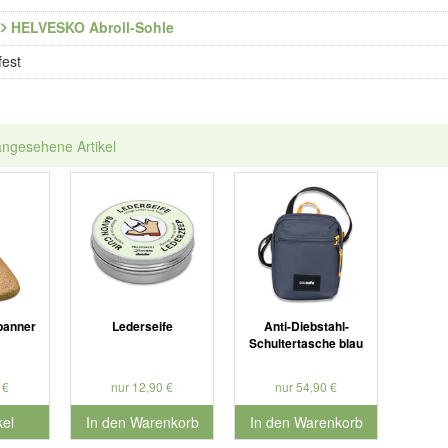
HELVESKO Abroll-Sohle
fest
angesehene Artikel
panner
Lederseife
Anti-Diebstahl-
Schultertasche blau
 €
nur 12,90 €
nur 54,90 €
kel
In den Warenkorb
In den Warenkorb
für Produktnummer 901127
für Produktnummer 902280