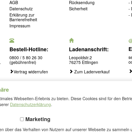
AGB
Rücksendung
-
Datenschutz
Sicherheit
-
Erklärung zur
-
Barrierefreiheit
Impressum
E
Bestell-Hotline:
Ladenanschrift:
s
0800 / 5 80 26 30
Leopoldstr.2
o
.
(gebührenfrei)
76275 Ettlingen
Vertrag widerrufen
Zum Ladenverkauf
häre
males Webseiten-Erlebnis zu bieten. Diese Cookies sind für den Betri
Folgen
nserer
Datenschutzerklärung
.
Sie
uns
Marketing
nen über das Verhalten von Nutzern auf unserer Webseite zu sammeln u