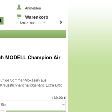
Anmelden
Warenkorb
0 Artikel für 0,00 €
uh MODELL Champion Air
 luftige Sommer-Mokassin aus
Kreuzstichnaht handgenäht. Extra luftig
rtes Lederfutter, mit einer
Derby
-
uem anzuziehen. Die Abroll-Sohle aus
139,00
€
gezogen, praktisch z.B. beim Autofahren.
cherkunst zum Verwöhnen. Das Leder