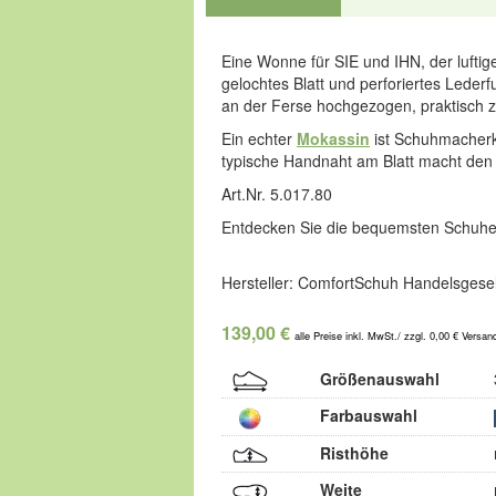
Eine Wonne für SIE und IHN, der luft
gelochtes Blatt und perforiertes Lederfu
an der Ferse hochgezogen, praktisch z
Ein echter
Mokassin
ist Schuhmacherk
typische Handnaht am Blatt macht den 
Art.Nr. 5.017.80
Entdecken Sie die bequemsten Schuhe
Hersteller: ComfortSchuh Handelsgesel
139,00 €
alle Preise inkl. MwSt./ zzgl. 0,00 € Versan
Größenauswahl
Farbauswahl
Risthöhe
Weite