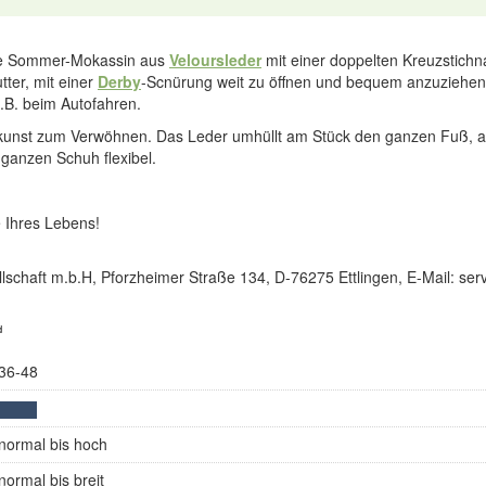
ige Sommer-Mokassin aus
Veloursleder
mit einer doppelten Kreuzstichna
tter, mit einer
Derby
-Scnürung weit zu öffnen und bequem anzuziehen.
.B. beim Autofahren.
unst zum Verwöhnen. Das Leder umhüllt am Stück den ganzen Fuß, au
ganzen Schuh flexibel.
 Ihres Lebens!
lschaft m.b.H, Pforzheimer Straße 134, D-76275 Ettlingen, E-Mail: s
d
36-48
normal bis hoch
normal bis breit