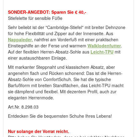
durch Bestellungen, die im Laufe des Tages eingegangen sind,
bereits vergriffen ist.
SONDER-ANGEBOT: Sparen Sie € 40,-
Stiefelette für sensible Füße
Hersteller: ComfortSchuh Handelsgesellschaft m.b.H, Pforzheimer
Sehr beliebt ist der "Cambridge-Stiefel" mit breiter Dehnzone
Straße 134, D-76275 Ettlingen, E-Mail: service@comfortschuh.de
für hohe Flexibilität und Zipper auf der Innenseite. Aus
Nappaleder
, nahtfrei am Vorderfuß mit einer praktischen
Einstiegshilfe an der Ferse und warmem
Walklodenfutter
.
Auf der flexiblen Herren-Absatz-Sohle aus
Leicht-TPU
mit
einer austauschbaren Einlage.
Mit markanter Steppnaht und klassischem Absatz, aber
angenehm flach und Rücken schonend: Das ist die Herren-
Absatz-Sohle von ComfortSchuh. Sie hat die typische
Barfußform mit breiten Standflächen, das Leicht-TPU macht
sie dämpfend und flexibel. Mit dezentem Profil, auch zur
eleganten Herrenmode.
Art.Nr. 8.298.03
Entdecken Sie die bequemsten Schuhe Ihres Lebens!
Nur solange der Vorrat reicht.