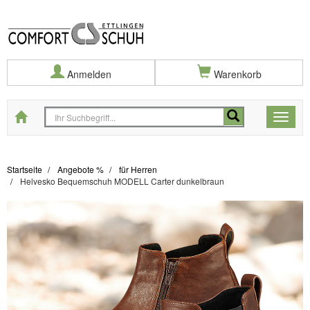
Anmelden
Warenkorb
Startseite
Toggle
naviga
Startseite
Angebote %
für Herren
Helvesko Bequemschuh MODELL Carter dunkelbraun