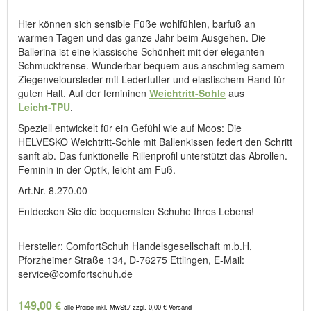
Hier können sich sensible Füße wohlfühlen, barfuß an
warmen Tagen und das ganze Jahr beim Ausgehen. Die
Ballerina ist eine klassische Schönheit mit der eleganten
Schmucktrense. Wunderbar bequem aus anschmieg samem
Ziegenveloursleder mit Lederfutter und elastischem Rand für
guten Halt. Auf der femininen
Weichtritt-Sohle
aus
Leicht-TPU
.
Speziell entwickelt für ein Gefühl wie auf Moos: Die
HELVESKO Weichtritt-Sohle mit Ballenkissen federt den Schritt
sanft ab. Das funktionelle Rillenprofil unterstützt das Abrollen.
Feminin in der Optik, leicht am Fuß.
Art.Nr. 8.270.00
Entdecken Sie die bequemsten Schuhe Ihres Lebens!
Hersteller: ComfortSchuh Handelsgesellschaft m.b.H,
Pforzheimer Straße 134, D-76275 Ettlingen, E-Mail:
service@comfortschuh.de
149,00 €
alle Preise inkl. MwSt./ zzgl. 0,00 € Versand