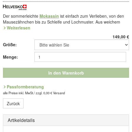
Der sommerleichte
Mokassin
ist einfach zum Verlieben, von den
Mausezähnchen bis zu Schleife und Lochmuster. Aus weichem
Nappaleder
Weiterlesen
handgenäht, rundum nachgiebig, mit Lederfutter und
Lederdecksohle. Stoßdämpfende
Weichtritt-Sohle
aus
149,00
€
Leicht-TPU
.
Größe:
Speziell entwickelt für ein Gefühl wie auf Moos: Die HELVESKO
Weichtritt-Sohle mit Ballenkissen federt den Schritt sanft ab. Das
Menge:
funktionelle Rillenprofil unterstützt das Abrollen. Feminin in der
Optik, leicht am Fuß.
In den Warenkorb
Art.Nr. 8.210.08
Entdecken Sie die bequemsten Schuhe Ihres Lebens!
Passformberatung
alle Preise inkl. MwSt./ zzgl. 0,00 € Versand
Hersteller: ComfortSchuh Handelsgesellschaft m.b.H, Pforzheimer
Zurück
Straße 134, D-76275 Ettlingen, E-Mail: service@comfortschuh.de
Artikeldetails