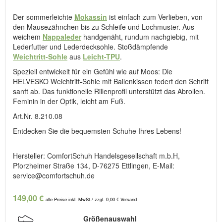
Der sommerleichte
Mokassin
ist einfach zum Verlieben, von
den Mausezähnchen bis zu Schleife und Lochmuster. Aus
weichem
Nappaleder
handgenäht, rundum nachgiebig, mit
Lederfutter und Lederdecksohle. Stoßdämpfende
Weichtritt-Sohle
aus
Leicht-TPU
.
Speziell entwickelt für ein Gefühl wie auf Moos: Die
HELVESKO Weichtritt-Sohle mit Ballenkissen federt den Schritt
sanft ab. Das funktionelle Rillenprofil unterstützt das Abrollen.
Feminin in der Optik, leicht am Fuß.
Art.Nr. 8.210.08
Entdecken Sie die bequemsten Schuhe Ihres Lebens!
Hersteller: ComfortSchuh Handelsgesellschaft m.b.H,
Pforzheimer Straße 134, D-76275 Ettlingen, E-Mail:
service@comfortschuh.de
149,00 €
alle Preise inkl. MwSt./ zzgl. 0,00 € Versand
Größenauswahl