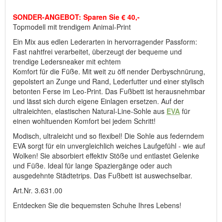
Nur solange der Vorrat reicht.
SONDER-ANGEBOT: Sparen Sie € 40,-
Bitte haben Sie Verständnis, dass es bei erhöhter Nachfrage
Topmodell mit trendigem Animal-Print
passieren kann, dass ein Artikel noch angezeigt wird, obwohl er
Ein Mix aus edlen Lederarten in hervorragender Passform:
durch Bestellungen, die im Laufe des Tages eingegangen sind,
Fast nahtfrei verarbeitet, überzeugt der bequeme und
bereits vergriffen ist.
trendige Ledersneaker mit echtem
Komfort für die Füße. Mit weit zu öff nender Derbyschnürung,
Hersteller: ComfortSchuh Handelsgesellschaft m.b.H, Pforzheimer
gepolstert an Zunge und Rand, Lederfutter und einer stylisch
Straße 134, D-76275 Ettlingen, E-Mail: service@comfortschuh.de
betonten Ferse im Leo-Print. Das Fußbett ist herausnehmbar
und lässt sich durch eigene Einlagen ersetzen. Auf der
ultraleichten, elastischen Natural-Line-Sohle aus
EVA
für
einen wohltuenden Komfort bei jedem Schritt!
Modisch, ultraleicht und so flexibel! Die Sohle aus federndem
EVA sorgt für ein unvergleichlich weiches Laufgefühl - wie auf
Wolken! Sie absorbiert effektiv Stöße und entlastet Gelenke
und Füße. Ideal für lange Spaziergänge oder auch
ausgedehnte Städtetrips. Das Fußbett ist auswechselbar.
Art.Nr. 3.631.00
Entdecken Sie die bequemsten Schuhe Ihres Lebens!