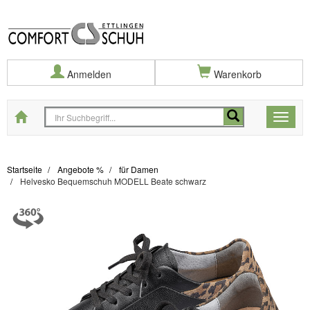
Anmelden
Warenkorb
Startseite
Toggle
naviga
Startseite
Angebote %
für Damen
Helvesko Bequemschuh MODELL Beate schwarz