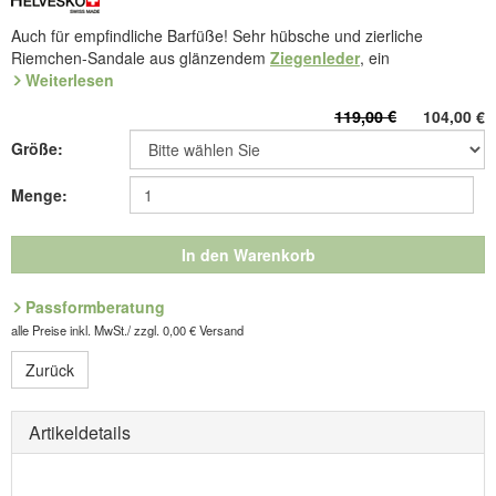
Auch für empfindliche Barfüße! Sehr hübsche und zierliche
Riemchen-Sandale aus glänzendem
Ziegenleder
, ein
Schmuckstück für alle schönen Anlässe im Sommer. Ledergefüttert,
Weiterlesen
mit Klettband am Riststeg und gepolstertem Fußbett mit Bezug aus
119,00 €
104,00
€
Mikrofaser. Flexible Sandalen-Sohle aus
Leicht-TPU
.
Größe:
Art.Nr. 5.757.01
Entdecken Sie die bequemsten Schuhe Ihres Lebens!
Menge:
Hersteller: ComfortSchuh Handelsgesellschaft m.b.H, Pforzheimer
In den Warenkorb
Straße 134, D-76275 Ettlingen, E-Mail: service@comfortschuh.de
Passformberatung
alle Preise inkl. MwSt./ zzgl. 0,00 € Versand
Zurück
Artikeldetails