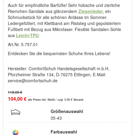
Auch für empfindliche Barfüße! Sehr hübsche und zierliche
Riemchen-Sandale aus glänzendem
Ziegenleder
, ein
Schmuckstück für alle schönen Anlässe im Sommer.
Ledergefüttert, mit Klettband am Riststeg und gepolstertem
Fußbett mit Bezug aus Mikrofaser. Flexible Sandalen-Sohle
aus
Leicht-TPU
.
Art.Nr. 5.757.01
Entdecken Sie die bequemsten Schuhe Ihres Lebens!
Hersteller: ComfortSchuh Handelsgesellschaft m.b.H,
Pforzheimer Straße 134, D-76275 Ettlingen, E-Mail:
service@comfortschuh.de
119,00 €
104,00 €
alle Preise inkl. MwSt./ zzgl. 0,00 € Versand
Größenauswahl
35-43
Farbauswahl