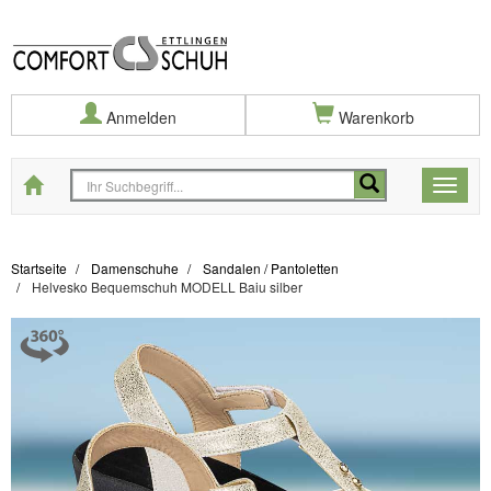
Anmelden
Warenkorb
Startseite
Toggle
naviga
Startseite
Damenschuhe
Sandalen / Pantoletten
Helvesko Bequemschuh MODELL Baiu silber