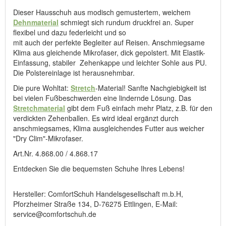
Dieser Hausschuh aus modisch gemustertem, weichem
Dehnmaterial
schmiegt sich rundum druckfrei an. Super
flexibel und dazu federleicht und so
mit auch der perfekte Begleiter auf Reisen. Anschmiegsame
Klima aus gleichende Mikrofaser, dick gepolstert. Mit Elastik-
Einfassung, stabiler Zehenkappe und leichter Sohle aus PU.
Die Polstereinlage ist herausnehmbar.
Die pure Wohltat:
Stretch
-Material! Sanfte Nachgiebigkeit ist
bei vielen Fußbeschwerden eine lindernde Lösung. Das
Stretchmaterial
gibt dem Fuß einfach mehr Platz, z.B. für den
verdickten Zehenballen. Es wird ideal ergänzt durch
anschmiegsames, Klima ausgleichendes Futter aus weicher
"Dry Clim"-Mikrofaser.
Art.Nr. 4.868.00 / 4.868.17
Entdecken Sie die bequemsten Schuhe Ihres Lebens!
Hersteller: ComfortSchuh Handelsgesellschaft m.b.H,
Pforzheimer Straße 134, D-76275 Ettlingen, E-Mail:
service@comfortschuh.de