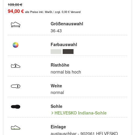
109,00 €
94,00 €
alle Preise inkl. MwSt./ zzgl. 0,00 € Versand
Größenauswahl
36-43
Farbauswahl
Risthöhe
normal bis hoch
Weite
normal
Sohle
HELVESKO Indiana-Sohle
Einlage
austauschbar - 902061 HELVESKO