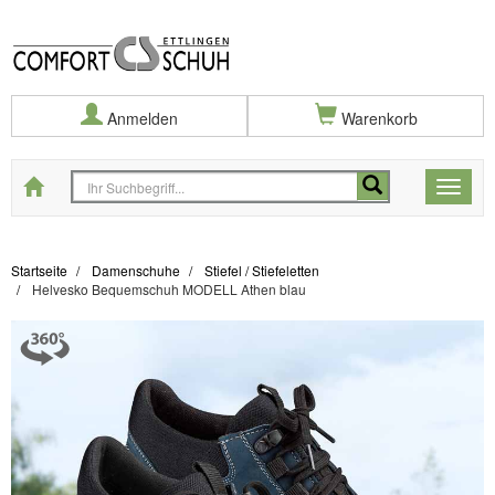
Anmelden
Warenkorb
Startseite
Toggle
naviga
Startseite
Damenschuhe
Stiefel / Stiefeletten
Helvesko Bequemschuh MODELL Athen blau