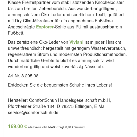
Klasse Freizeitpartner vom stabil stützenden Knöchelpolster
bis zum breiten Zehenbereich. Aus wunderbar griffigem,
atmungsaktivem Öko-Leder und sportlichem Textil, gefüttert
mit Dry Clim-Mikrofaser für ein angenehmes Fußklima.
Angeschrägte
Explorer
-Sohle aus PU mit austauschbarem
Fußbett.
Das zertifizierte Öko-Leder von
Viviani
ist in jeder Hinsicht
umweltfreundlich: hergestellt mit geringem Wasserverbrauch,
regenerativem Strom und modernsten Produktionsmethoden.
Durch natürliche Gerbfette bleibt es atmungsaktiv, wird
wunderbar griffig und weist zuverlässig Nässe ab.
Art.Nr. 3.205.08
Entdecken Sie die bequemsten Schuhe Ihres Lebens!
Hersteller: ComfortSchuh Handelsgesellschaft m.b.H,
Pforzheimer Straße 134, D-76275 Ettlingen, E-Mail:
service@comfortschuh.de
169,00 €
alle Preise inkl. MwSt./ zzgl. 0,00 € Versand